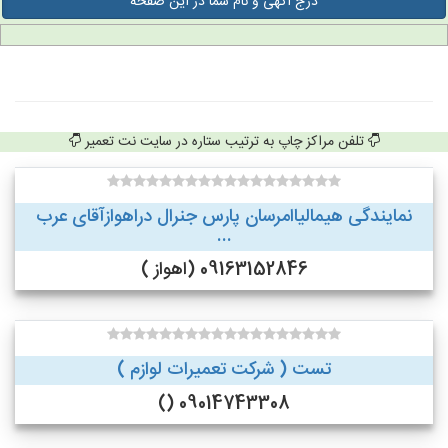
درج آگهی و نام شما در این صفحه
تلفن مراکز چاپ به ترتیب ستاره در سایت نت تعمیر
نمایندگی هیمالیاامرسان پارس جنرال دراهوازآقای عرب
...
09163152846 (اهواز )
تست ( شرکت تعمیرات لوازم )
09014743308 ()