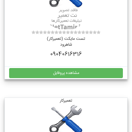
تست مایکت (تعمیرکار)
شاهرود
09040616316
مشاهده پروفایل
تعمیرکار