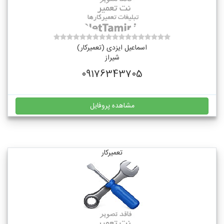
اسماعیل ایزدی (تعمیرکار)
شیراز
09176343705
مشاهده پروفایل
تعمیرکار