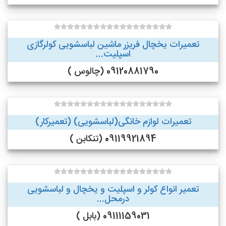
تعمیرات یخچال فریزر ماشین لباسشویی کولرگازی
اسپلیت...
09120881790 (چالوس )
تعمیرات لوازم خانگی(لباسشویی) (تعمیرکار)
09119921894 (تنکابن )
تعمیر انواع کولر و اسپلیت و یخچال و لباسشویی
درمحل...
09111159031 (بابل )