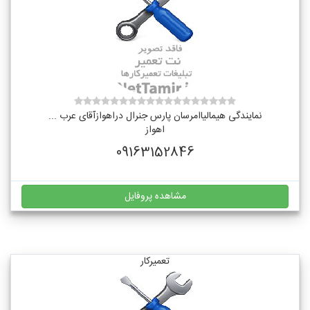
نمایندگی هیمالیاامرسان پارس جنرال دراهوازآقای عرب ...
اهواز
09163152846
مشاهده پروفایل
تعمیرکار