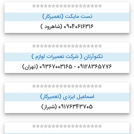
تست مایکت (تعمیرکار)
09040616316 (شاهرود )
تکنوآرتان ( شرکت تعمیرات لوازم )
09128365776 - 09367003165 (تهران)
اسماعیل ایزدی (تعمیرکار)
09176343705 (شیراز)