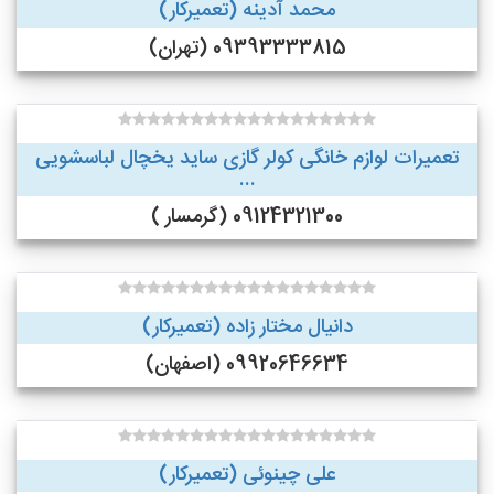
محمد آدینه (تعمیرکار)
09393333815 (تهران)
تعمیرات لوازم خانگی کولر گازی ساید یخچال لباسشویی
...
09124321300 (گرمسار )
دانیال مختار زاده (تعمیرکار)
09920646634 (اصفهان)
علی چینوئی (تعمیرکار)