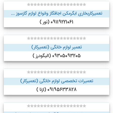
تعمیرکاربخاری ابگرمکن اجاقگاز وانواع لوازم گازسوز ...
09119221061 (نور )
تعمیر لوازم خانگی (تعمیرکار)
09305093205 (الیگودرز )
تعمیرات تخصصی لوازم خانگی (تعمیرکار)
09195633828 (ازنا )