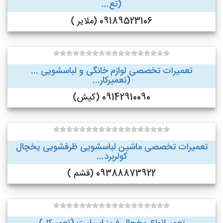
(تع...
09189523106 (ملایر )
تعمیرات تخصصی لوازم خانگی و لباسشویی ...
(تعمیرکار...
09142910090 (کیش)
تعمیرات تخصصی ماشین لباسشویی ظرفشویی یخچال
کولربرد...
09388873922 (قشم )