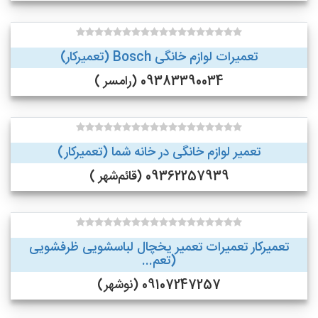
تعمیرات لوازم خانگی Bosch (تعمیرکار)
09383390034 (رامسر )
تعمیر لوازم خانگی در خانه شما (تعمیرکار)
09362257939 (قائم‌شهر )
تعمیرکار تعمیرات تعمیر یخچال لباسشویی ظرفشویی
(تعم...
09107247257 (نوشهر)