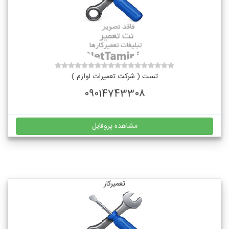
تست ( شرکت تعمیرات لوازم )
09014743308
مشاهده پروفایل
تعمیرکار