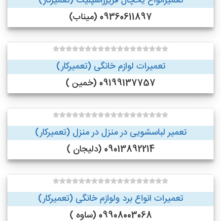
تعمیرانواع یخچال فریزراسپلیت (تعمیرکار)
09360611897 (میناب)
تعمیرات لوازم خانگی (تعمیرکار)
09199137757 (خمین )
تعمیر لباسشویی در منزل در منزل (تعمیرکار)
09013892214 (دلیجان )
تعمیرات انواع برد ولوازم خانگی (تعمیرکار)
09908003068 (ساوه )