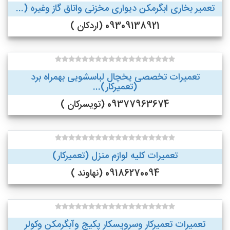
تعمیر بخاری ابگرمکن دیواری مخزنی واتاق گاز وغیره (...
09309138921 (اردکان )
تعمیرات تخصصی یخچال لباسشویی بهمراه برد
(تعمیرکار)...
09377963674 (تویسرکان )
تعمیرات کلیه لوازم منزل (تعمیرکار)
09186270094 (نهاوند )
تعمیرات تعمیرکار وسرویسکار پکیج وآبگرمکن وکولر