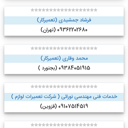
فرشاد جمشیدی (تعمیرکار)
09362202680 (تهران)
محمد وقاری (تعمیرکار)
09384051915 (بجنورد )
خدمات فنی مهندسی نورائی ( شرکت تعمیرات لوازم )
09107514519 (قزوین)