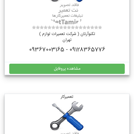
تکنوآرتان ( شرکت تعمیرات لوازم )
تهران
09128365776 - 09367003165
مشاهده پروفایل
تعمیرکار