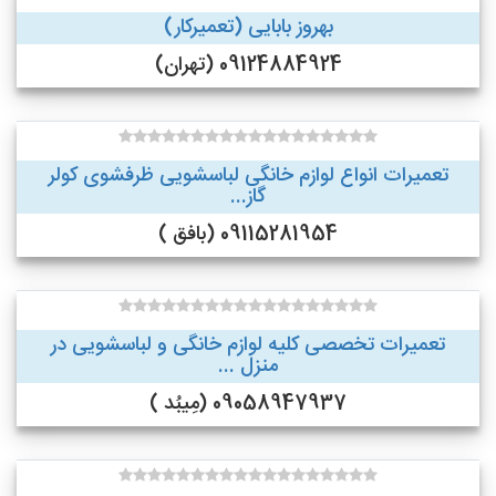
بهروز بابایی (تعمیرکار)
09124884924 (تهران)
تعمیرات انواع لوازم خانگی لباسشویی ظرفشوی کولر
گاز...
09115281954 (بافق )
تعمیرات تخصصی کلیه لوازم خانگی و لباسشویی در
منزل ...
09058947937 (مِیبُد )