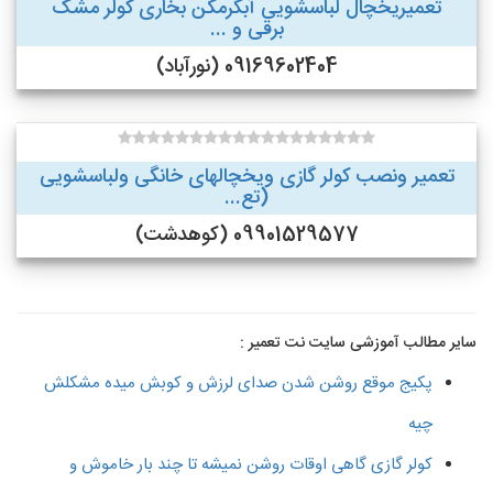
تعمیریخچال لباسشویی آبگرمکن بخاری کولر مشک
برقی و ...
09169602404 (نورآباد)
تعمیر ونصب کولر گازی ویخچالهای خانگی ولباسشویی
(تع...
09901529577 (کوهدشت)
سایر مطالب آموزشی سایت نت تعمیر :
پکیج موقع روشن شدن صدای لرزش و کوبش میده مشکلش
چیه
کولر گازی گاهی اوقات روشن نمیشه تا چند بار خاموش و