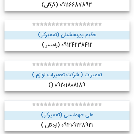
09116687893 (گرگان)
عظیم پوربخشیان (تعمیرکار)
09124238412 (رامسر )
تعمیرات ( شرکت تعمیرات لوازم )
09201808189 ()
علی طهماسبی (تعمیرکار)
09309138921 (اردکان )