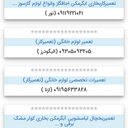
تعمیرکاربخاری ابگرمکن اجاقگاز وانواع لوازم گازسوز ...
09119221061 (نور )
تعمیر لوازم خانگی (تعمیرکار)
09305093205 (الیگودرز )
تعمیرات تخصصی لوازم خانگی (تعمیرکار)
09195633828 (ازنا )
تعمیریخچال لباسشویی آبگرمکن بخاری کولر مشک
برقی و ...