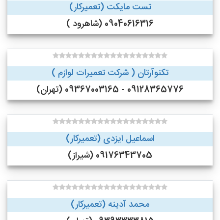
تست مایکت (تعمیرکار)
09040616316 (شاهرود )
تکنوآرتان ( شرکت تعمیرات لوازم )
09128365776 - 09367003165 (تهران)
اسماعیل ایزدی (تعمیرکار)
09176343705 (شیراز)
محمد آدینه (تعمیرکار)