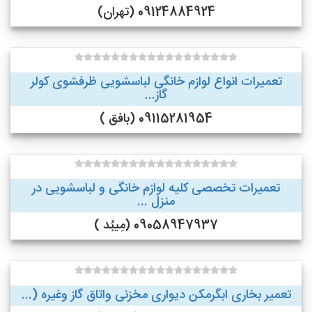
09124884924 (تهران)
تعمیرات انواع لوازم خانگی لباسشویی ظرفشوی کولر
گاز...
09115281954 (بافق )
تعمیرات تخصصی کلیه لوازم خانگی و لباسشویی در
منزل ...
09058947937 (مِیبُد )
تعمیر بخاری ابگرمکن دیواری مخزنی واتاق گاز وغیره (...