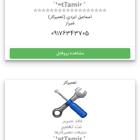
اسماعیل ایزدی (تعمیرکار)
شیراز
09176343705
مشاهده پروفایل
تعمیرکار