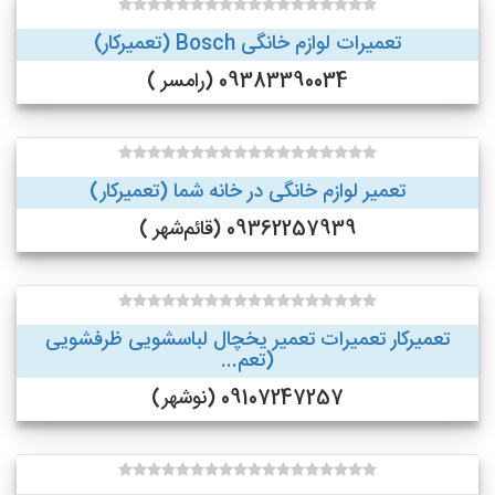
تعمیرات لوازم خانگی Bosch (تعمیرکار)
09383390034 (رامسر )
تعمیر لوازم خانگی در خانه شما (تعمیرکار)
09362257939 (قائم‌شهر )
تعمیرکار تعمیرات تعمیر یخچال لباسشویی ظرفشویی
(تعم...
09107247257 (نوشهر)