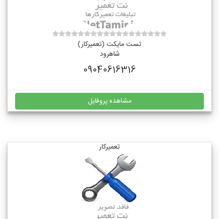
تست مایکت (تعمیرکار)
شاهرود
09040616316
مشاهده پروفایل
تعمیرکار