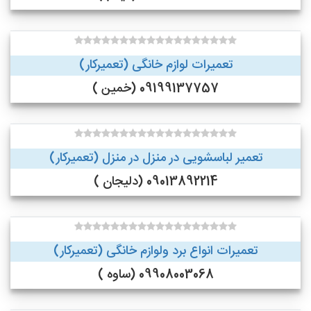
تعمیرات لوازم خانگی (تعمیرکار)
09199137757 (خمین )
تعمیر لباسشویی در منزل در منزل (تعمیرکار)
09013892214 (دلیجان )
تعمیرات انواع برد ولوازم خانگی (تعمیرکار)
09908003068 (ساوه )