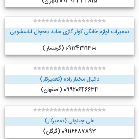
09393333815 (تهران)
تعمیرات لوازم خانگی کولر گازی ساید یخچال لباسشویی
...
09124321300 (گرمسار )
دانیال مختار زاده (تعمیرکار)
09920646634 (اصفهان)
علی چینوئی (تعمیرکار)
09116687893 (گرگان)