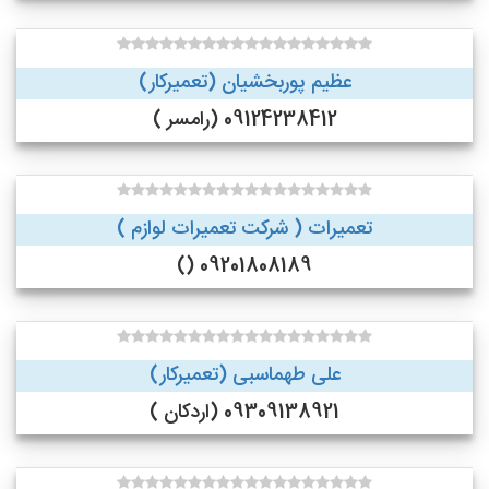
عظیم پوربخشیان (تعمیرکار)
09124238412 (رامسر )
تعمیرات ( شرکت تعمیرات لوازم )
09201808189 ()
علی طهماسبی (تعمیرکار)
09309138921 (اردکان )