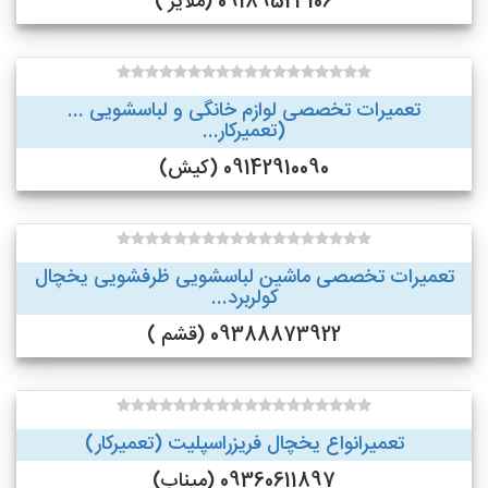
09189523106 (ملایر )
تعمیرات تخصصی لوازم خانگی و لباسشویی ...
(تعمیرکار...
09142910090 (کیش)
تعمیرات تخصصی ماشین لباسشویی ظرفشویی یخچال
کولربرد...
09388873922 (قشم )
تعمیرانواع یخچال فریزراسپلیت (تعمیرکار)
09360611897 (میناب)