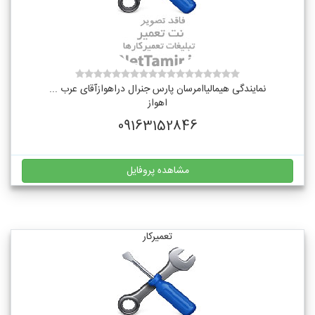
نمایندگی هیمالیاامرسان پارس جنرال دراهوازآقای عرب ...
اهواز
09163152846
مشاهده پروفایل
تعمیرکار