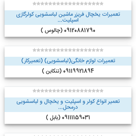
تعمیرات یخچال فریزر ماشین لباسشویی کولرگازی
اسپلیت...
09120881790 (چالوس )
تعمیرات لوازم خانگی(لباسشویی) (تعمیرکار)
09119921894 (تنکابن )
تعمیر انواع کولر و اسپلیت و یخچال و لباسشویی
درمحل...
09111159031 (بابل )