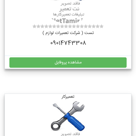
تست ( شرکت تعمیرات لوازم )
09014743308
مشاهده پروفایل
تعمیرکار