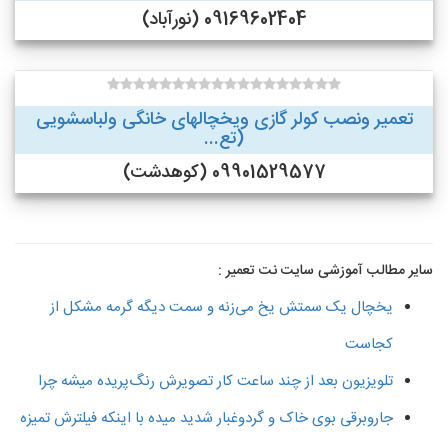
09169602404 (نورآباد)
تعمیر ونصب کولر گازی ویخچالهای خانگی ولباسشویی
(تع...
09901529577 (کوهدشت)
سایر مطالب آموزشی سایت نت تعمیر :
یخچال یک سمتش یخ می‌زنه و سمت دیگه گرمه مشکل از
کجاست
تلویزیون بعد از چند ساعت کار تصویرش رنگ‌پریده میشه چرا
جاروبرقی بوی خاک و گردوغبار شدید میده با اینکه فیلترش تمیزه