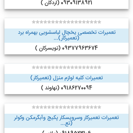
09309138921 (اردکان )
تعمیرات تخصصی یخچال لباسشویی بهمراه برد
(تعمیرکار)...
09377963674 (تویسرکان )
تعمیرات کلیه لوازم منزل (تعمیرکار)
09186270094 (نهاوند )
تعمیرات تعمیرکار وسرویسکار پکیج وآبگرمکن وکولر
(تع...