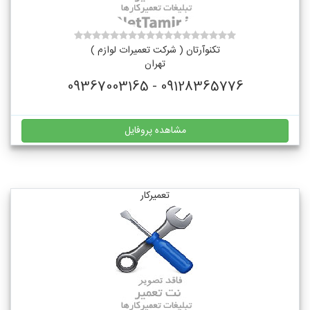
تکنوآرتان ( شرکت تعمیرات لوازم )
تهران
09128365776 - 09367003165
مشاهده پروفایل
تعمیرکار