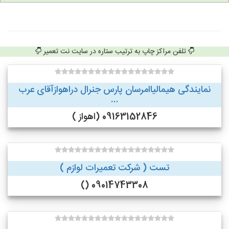
تلفن مراکز چاپ به ترتیب ستاره در سایت نت تعمیر
نمایندگی هیمالیاامرسان پارس جنرال دراهوازآقای عرب
...
09163152846 (اهواز )
تست ( شرکت تعمیرات لوازم )
09014743308 ()