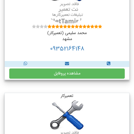
محمد سلیمی (تعمیرکار)
مشهد
09352164148
مشاهده پروفایل
تعمیرکار