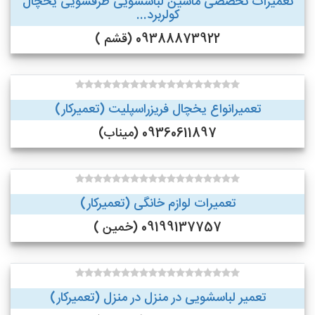
تعمیرات تخصصی ماشین لباسشویی ظرفشویی یخچال
کولربرد...
09388873922 (قشم )
تعمیرانواع یخچال فریزراسپلیت (تعمیرکار)
09360611897 (میناب)
تعمیرات لوازم خانگی (تعمیرکار)
09199137757 (خمین )
تعمیر لباسشویی در منزل در منزل (تعمیرکار)