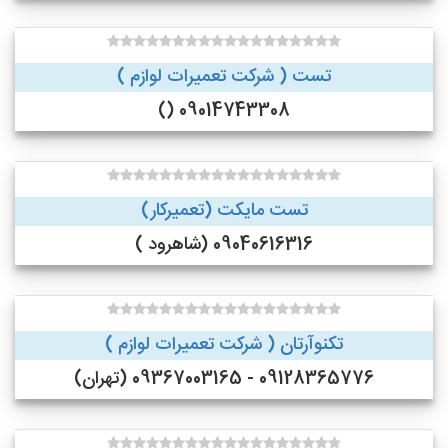
تست ( شرکت تعمیرات لوازم )
09014743308 ()
تست مایکت (تعمیرکار)
09040616316 (شاهرود )
تکنوآرتان ( شرکت تعمیرات لوازم )
09128365776 - 09367003165 (تهران)