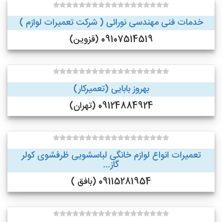
خدمات فنی مهندسی نورائی ( شرکت تعمیرات لوازم )
09107514519 (قزوین)
بهروز بابایی (تعمیرکار)
09124884924 (تهران)
تعمیرات انواع لوازم خانگی لباسشویی ظرفشوی کولر
گاز...
09115281954 (بافق )