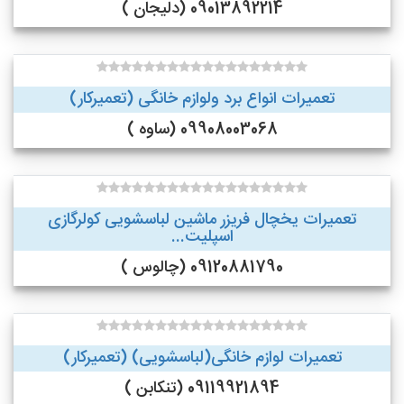
09013892214 (دلیجان )
تعمیرات انواع برد ولوازم خانگی (تعمیرکار)
09908003068 (ساوه )
تعمیرات یخچال فریزر ماشین لباسشویی کولرگازی
اسپلیت...
09120881790 (چالوس )
تعمیرات لوازم خانگی(لباسشویی) (تعمیرکار)
09119921894 (تنکابن )