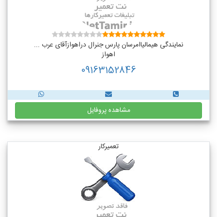
نمایندگی هیمالیاامرسان پارس جنرال دراهوازآقای عرب ...
اهواز
09163152846
مشاهده پروفایل
تعمیرکار