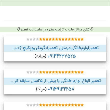
تلفن مراکز چاپ به ترتیب ستاره در سایت نت تعمیر
تعمیر‌لوازم‌‌خانگی‌در‌منزل‌ تعمیر‌آبگرمکن‌وپکیج (ت...
09144237525
(میانه)
تعمیر انواع لوازم خانگی با بیش از ۲۵سال سابقه کار ...
09149132258
(مرند)