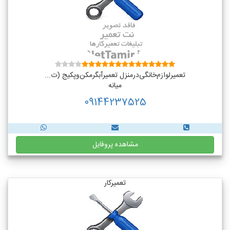
تعمیر‌لوازم‌‌خانگی‌در‌منزل‌ تعمیر‌آبگرمکن‌وپکیج (ت...
میانه
09144237525
مشاهده پروفایل
تعمیرکار