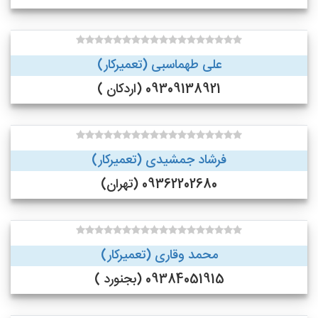
علی طهماسبی (تعمیرکار)
09309138921 (اردکان )
فرشاد جمشیدی (تعمیرکار)
09362202680 (تهران)
محمد وقاری (تعمیرکار)
09384051915 (بجنورد )