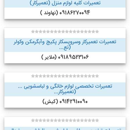
تعمیرات کلیه لوازم منزل (تعمیرکار)
09186270094 (نهاوند )
تعمیرات تعمیرکار وسرویسکار پکیج وآبگرمکن وکولر
(تع...
09189523106 (ملایر )
تعمیرات تخصصی لوازم خانگی و لباسشویی ...
(تعمیرکار...
09142910090 (کیش)