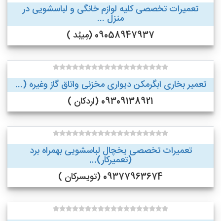
تعمیرات تخصصی کلیه لوازم خانگی و لباسشویی در
منزل ...
09058947937 (مِیبُد )
تعمیر بخاری ابگرمکن دیواری مخزنی واتاق گاز وغیره (...
09309138921 (اردکان )
تعمیرات تخصصی یخچال لباسشویی بهمراه برد
(تعمیرکار)...
09377963674 (تویسرکان )