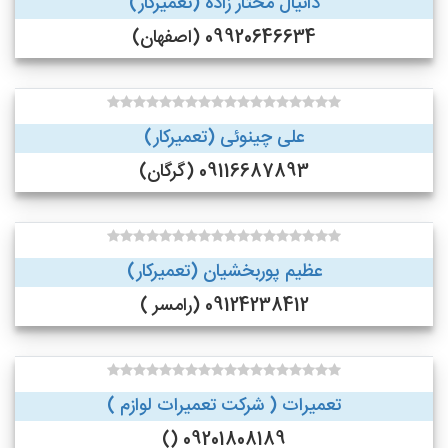
دانیال مختار زاده (تعمیرکار)
09920646634 (اصفهان)
علی چینوئی (تعمیرکار)
09116687893 (گرگان)
عظیم پوربخشیان (تعمیرکار)
09124238412 (رامسر )
تعمیرات ( شرکت تعمیرات لوازم )
09201808189 ()