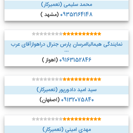
محمد سلیمی (تعمیرکار)
09352164148
(مشهد )
نمایندگی هیمالیاامرسان پارس جنرال دراهوازآقای عرب
...
09163152846
(اهواز )
سید امید دادورپور (تعمیرکار)
09132075840
(اصفهان)
مهدی امینی (تعمیرکار)