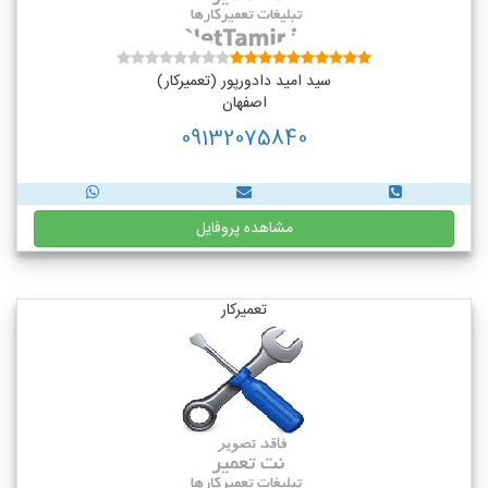
سید امید دادورپور (تعمیرکار)
اصفهان
09132075840
مشاهده پروفایل
تعمیرکار