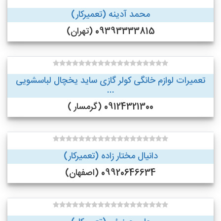
محمد آدینه (تعمیرکار)
09393333815 (تهران)
تعمیرات لوازم خانگی کولر گازی ساید یخچال لباسشویی
...
09124321300 (گرمسار )
دانیال مختار زاده (تعمیرکار)
09920646634 (اصفهان)