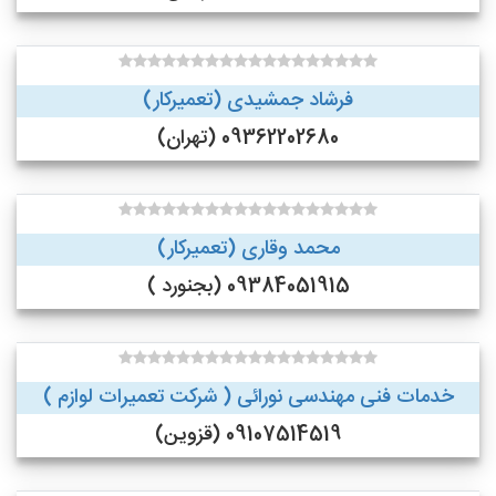
فرشاد جمشیدی (تعمیرکار)
09362202680 (تهران)
محمد وقاری (تعمیرکار)
09384051915 (بجنورد )
خدمات فنی مهندسی نورائی ( شرکت تعمیرات لوازم )
09107514519 (قزوین)