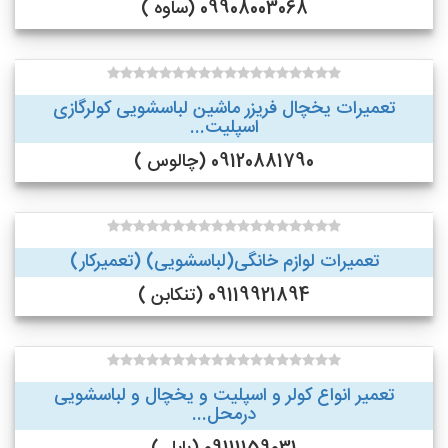
09908003068 (ساوه )
تعمیرات یخچال فریزر ماشین لباسشویی کولرگازی
اسپلیت...
09120881790 (چالوس )
تعمیرات لوازم خانگی(لباسشویی) (تعمیرکار)
09119921894 (تنکابن )
تعمیر انواع کولر و اسپلیت و یخچال و لباسشویی
درمحل...