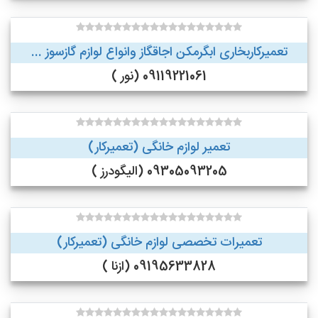
تعمیرکاربخاری ابگرمکن اجاقگاز وانواع لوازم گازسوز ...
09119221061 (نور )
تعمیر لوازم خانگی (تعمیرکار)
09305093205 (الیگودرز )
تعمیرات تخصصی لوازم خانگی (تعمیرکار)
09195633828 (ازنا )