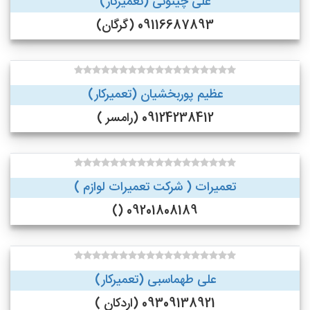
علی چینوئی (تعمیرکار)
09116687893 (گرگان)
عظیم پوربخشیان (تعمیرکار)
09124238412 (رامسر )
تعمیرات ( شرکت تعمیرات لوازم )
09201808189 ()
علی طهماسبی (تعمیرکار)
09309138921 (اردکان )