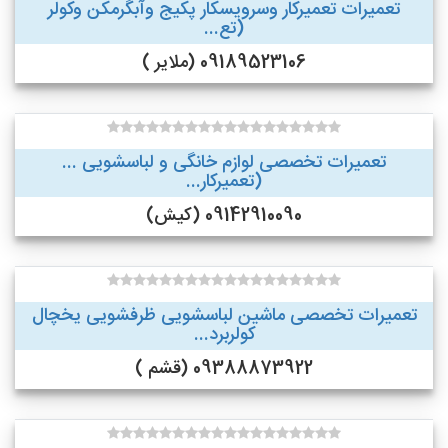
تعمیرات تعمیرکار وسرویسکار پکیج وآبگرمکن وکولر
(تع...
09189523106 (ملایر )
تعمیرات تخصصی لوازم خانگی و لباسشویی ...
(تعمیرکار...
09142910090 (کیش)
تعمیرات تخصصی ماشین لباسشویی ظرفشویی یخچال
کولربرد...
09388873922 (قشم )