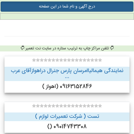
درج آگهی و نام شما در این صفحه
تلفن مراکز چاپ به ترتیب ستاره در سایت نت تعمیر
نمایندگی هیمالیاامرسان پارس جنرال دراهوازآقای عرب
...
09163152846 (اهواز )
تست ( شرکت تعمیرات لوازم )
09014743308 ()