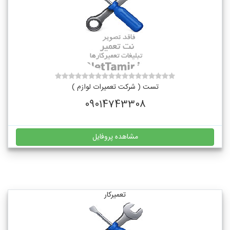
تست ( شرکت تعمیرات لوازم )
09014743308
مشاهده پروفایل
تعمیرکار