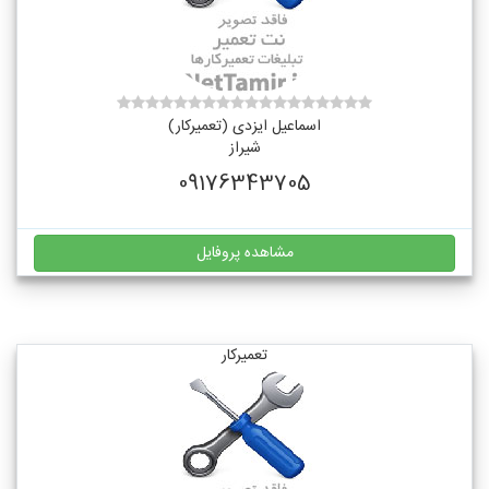
اسماعیل ایزدی (تعمیرکار)
شیراز
09176343705
مشاهده پروفایل
تعمیرکار