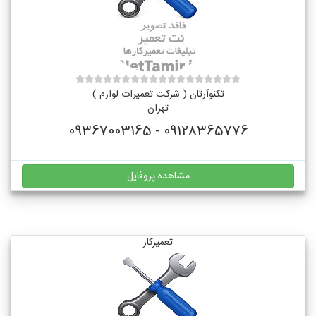
تکنوآرتان ( شرکت تعمیرات لوازم )
تهران
09128365776 - 09367003165
مشاهده پروفایل
تعمیرکار