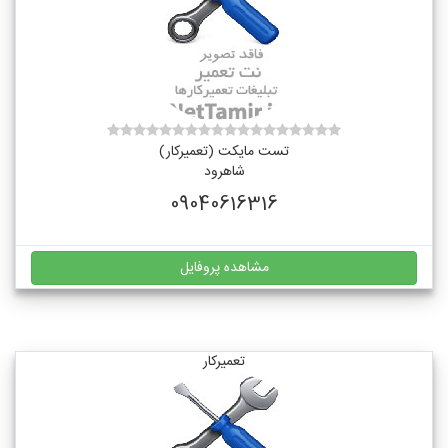
تست مایکت (تعمیرکار)
شاهرود
09040616316
مشاهده پروفایل
تعمیرکار