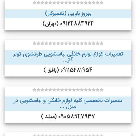
بهروز بابایی (تعمیرکار)
09124884924 (تهران)
تعمیرات انواع لوازم خانگی لباسشویی ظرفشوی کولر
گاز...
09115281954 (بافق )
تعمیرات تخصصی کلیه لوازم خانگی و لباسشویی در
منزل ...
09058947937 (مِیبُد )