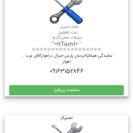
نمایندگی هیمالیاامرسان پارس جنرال دراهوازآقای عرب ...
اهواز
09163152846
مشاهده پروفایل
تعمیرکار