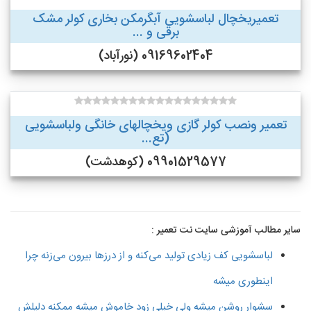
تعمیریخچال لباسشویی آبگرمکن بخاری کولر مشک
برقی و ...
09169602404 (نورآباد)
تعمیر ونصب کولر گازی ویخچالهای خانگی ولباسشویی
(تع...
09901529577 (کوهدشت)
سایر مطالب آموزشی سایت نت تعمیر :
لباسشویی کف زیادی تولید می‌کنه و از درزها بیرون می‌زنه چرا
اینطوری میشه
سشوار روشن میشه ولی خیلی زود خاموش میشه ممکنه دلیلش