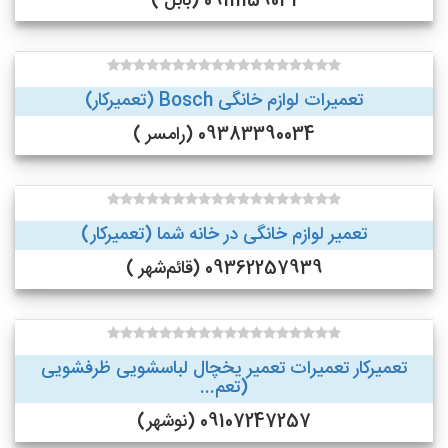
09111159031 (بابل )
تعمیرات لوازم خانگی Bosch (تعمیرکار)
09383390034 (رامسر )
تعمیر لوازم خانگی در خانه شما (تعمیرکار)
09362257939 (قائم‌شهر )
تعمیرکار تعمیرات تعمیر یخچال لباسشویی ظرفشویی
(تعم...
09107247257 (نوشهر)