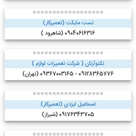
تست مایکت (تعمیرکار)
09040616316 (شاهرود )
تکنوآرتان ( شرکت تعمیرات لوازم )
09128365776 - 09367003165 (تهران)
اسماعیل ایزدی (تعمیرکار)
09176343705 (شیراز)