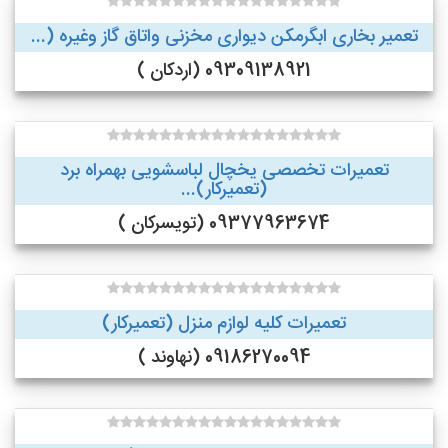
تعمیر بخاری ابگرمکن دیواری مخزنی واتاق گاز وغیره (...
09309138921 (اردکان )
تعمیرات تخصصی یخچال لباسشویی بهمراه برد
(تعمیرکار)...
09377963674 (تویسرکان )
تعمیرات کلیه لوازم منزل (تعمیرکار)
09186270094 (نهاوند )