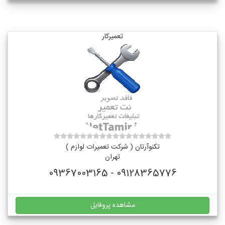
تعمیرکار
تکنوآرتان ( شرکت تعمیرات لوازم )
تهران
09128365776 - 09367003165
مشاهده پروفایل