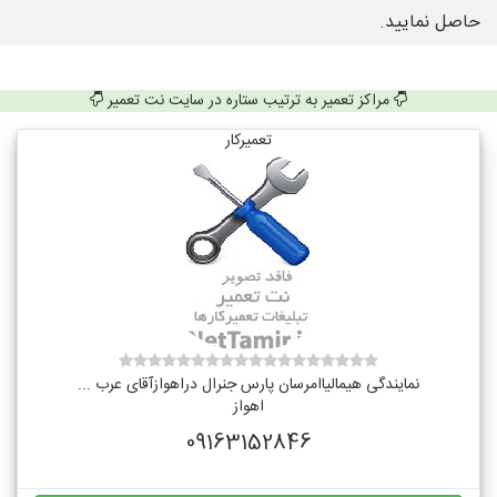
حاصل نمایید.
مراکز تعمیر به ترتیب ستاره در سایت نت تعمیر
تعمیرکار
نمایندگی هیمالیاامرسان پارس جنرال دراهوازآقای عرب ...
اهواز
09163152846