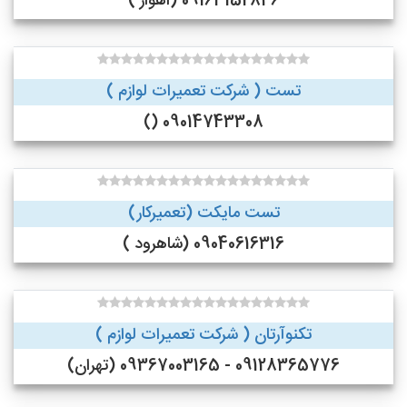
09163152846 (اهواز )
تست ( شرکت تعمیرات لوازم )
09014743308 ()
تست مایکت (تعمیرکار)
09040616316 (شاهرود )
تکنوآرتان ( شرکت تعمیرات لوازم )
09128365776 - 09367003165 (تهران)