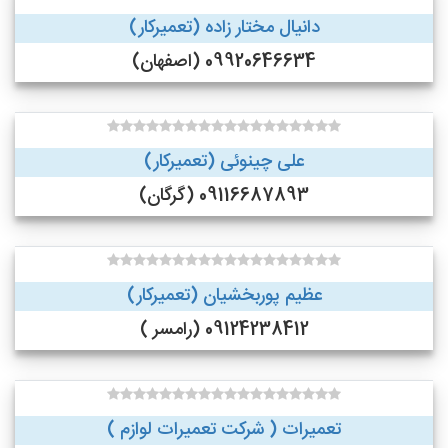
دانیال مختار زاده (تعمیرکار)
09920646634 (اصفهان)
علی چینوئی (تعمیرکار)
09116687893 (گرگان)
عظیم پوربخشیان (تعمیرکار)
09124238412 (رامسر )
تعمیرات ( شرکت تعمیرات لوازم )