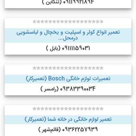
09119921894 (تنکابن )
تعمیر انواع کولر و اسپلیت و یخچال و لباسشویی
درمحل...
09111159031 (بابل )
تعمیرات لوازم خانگی Bosch (تعمیرکار)
09383390034 (رامسر )
تعمیر لوازم خانگی در خانه شما (تعمیرکار)
09362257939 (قائم‌شهر )