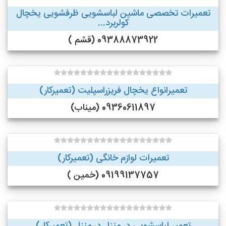
تعمیرات تخصصی ماشین لباسشویی ظرفشویی یخچال
کولربرد...
09388873922 (قشم )
تعمیرانواع یخچال فریزراسپلیت (تعمیرکار)
09360611897 (میناب)
تعمیرات لوازم خانگی (تعمیرکار)
09199137757 (خمین )