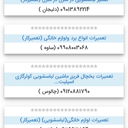
تعمیر لباسشویی در منزل در منزل (تعمیرکار)
09013892214 (دلیجان )
تعمیرات انواع برد ولوازم خانگی (تعمیرکار)
09908003068 (ساوه )
تعمیرات یخچال فریزر ماشین لباسشویی کولرگازی
اسپلیت...
09120881790 (چالوس )
تعمیرات لوازم خانگی(لباسشویی) (تعمیرکار)