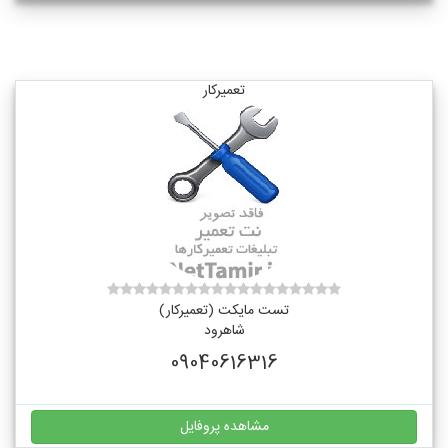
تعمیرکار
تست مایکت (تعمیرکار)
شاهرود
09040616316
مشاهده پروفایل