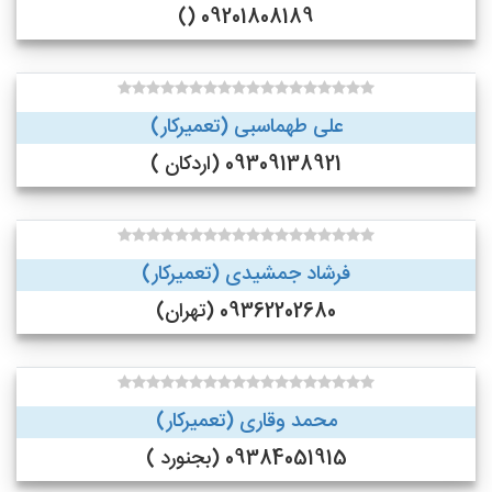
09201808189 ()
علی طهماسبی (تعمیرکار)
09309138921 (اردکان )
فرشاد جمشیدی (تعمیرکار)
09362202680 (تهران)
محمد وقاری (تعمیرکار)
09384051915 (بجنورد )