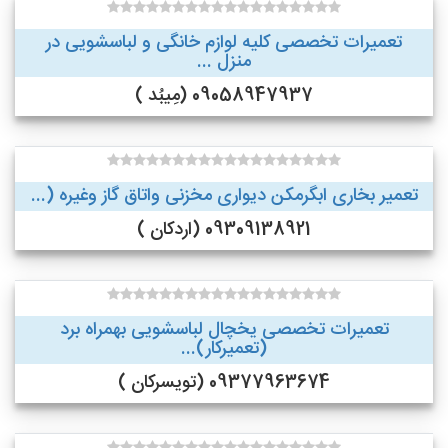
تعمیرات تخصصی کلیه لوازم خانگی و لباسشویی در
منزل ...
09058947937 (مِیبُد )
تعمیر بخاری ابگرمکن دیواری مخزنی واتاق گاز وغیره (...
09309138921 (اردکان )
تعمیرات تخصصی یخچال لباسشویی بهمراه برد
(تعمیرکار)...
09377963674 (تویسرکان )