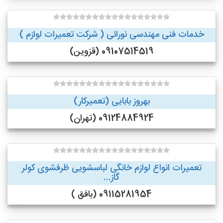
خدمات فنی مهندسی نورائی ( شرکت تعمیرات لوازم )
09107514519 (قزوین)
بهروز بابایی (تعمیرکار)
09124884924 (تهران)
تعمیرات انواع لوازم خانگی لباسشویی ظرفشوی کولر
گاز...
09115281954 (بافق )