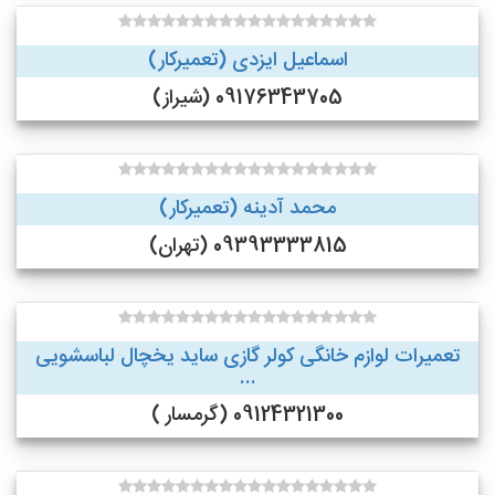
اسماعیل ایزدی (تعمیرکار)
09176343705 (شیراز)
محمد آدینه (تعمیرکار)
09393333815 (تهران)
تعمیرات لوازم خانگی کولر گازی ساید یخچال لباسشویی
...
09124321300 (گرمسار )