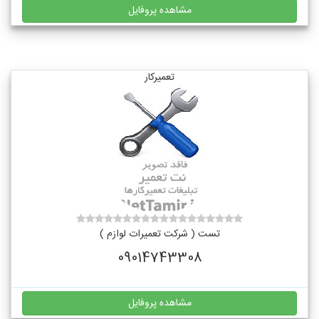
مشاهده پروفایل
تعمیرکار
تست ( شرکت تعمیرات لوازم )
09014743308
مشاهده پروفایل