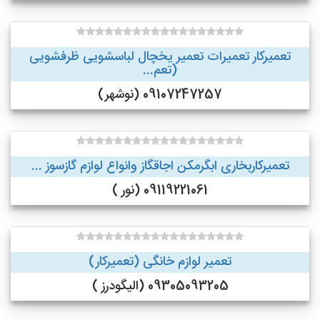
تعمیرکار تعمیرات تعمیر یخچال لباسشویی ظرفشویی
(تعم...
09107247257 (نوشهر)
تعمیرکاربخاری ابگرمکن اجاقگاز وانواع لوازم گازسوز ...
09119221061 (نور )
تعمیر لوازم خانگی (تعمیرکار)
09305093205 (الیگودرز )