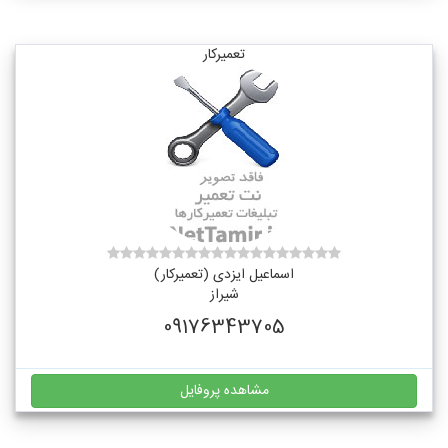
تعمیرکار
اسماعیل ایزدی (تعمیرکار)
شیراز
09176343705
مشاهده پروفایل