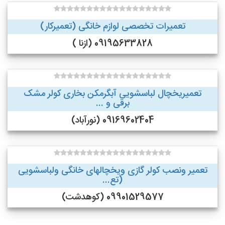
تعمیرات تخصصی لوازم خانگی (تعمیرکار)
09195633828 (ازنا )
تعمیریخچال لباسشویی آبگرمکن بخاری کولر مشک
برقی و ...
09169602404 (نورآباد)
تعمیر ونصب کولر گازی ویخچالهای خانگی ولباسشویی
(تع...
09901529577 (کوهدشت)