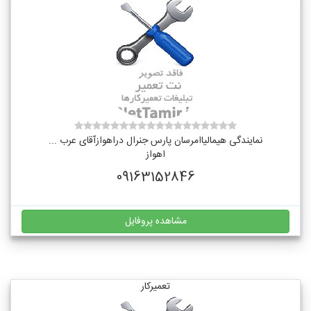
نمایندگی هیمالیاامرسان پارس جنرال دراهوازآقای عرب ...
اهواز
09163152846
مشاهده پروفایل
تعمیرکار