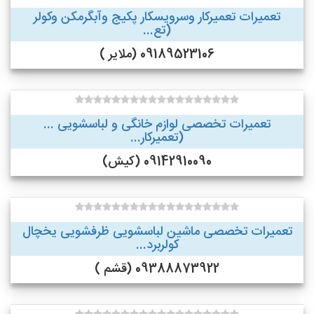
تعمیرات تعمیرکار وسرویسکار پکیج وآبگرمکن وکولر
(تع...
09189523106 (ملایر )
تعمیرات تخصصی لوازم خانگی و لباسشویی ...
(تعمیرکار...
09142910090 (کیش)
تعمیرات تخصصی ماشین لباسشویی ظرفشویی یخچال
کولربرد...
09388873922 (قشم )