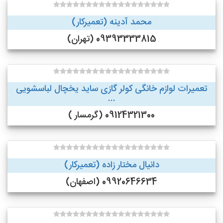
محمد آدینه (تعمیرکار)
09393333815 (تهران)
تعمیرات لوازم خانگی کولر گازی ساید یخچال لباسشویی
...
09124321300 (گرمسار )
دانیال مختار زاده (تعمیرکار)
09920646634 (اصفهان)