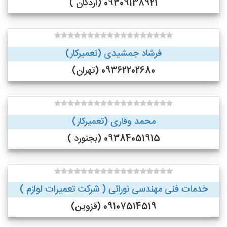
09309138921 (اردکان )
فرشاد جمشیدی (تعمیرکار)
09362202680 (تهران)
محمد وقاری (تعمیرکار)
09384051915 (بجنورد )
خدمات فنی مهندسی نورائی ( شرکت تعمیرات لوازم )
09107514519 (قزوین)