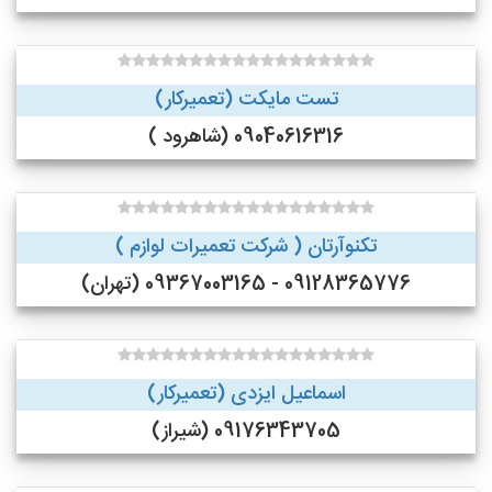
تست مایکت (تعمیرکار)
09040616316 (شاهرود )
تکنوآرتان ( شرکت تعمیرات لوازم )
09128365776 - 09367003165 (تهران)
اسماعیل ایزدی (تعمیرکار)
09176343705 (شیراز)