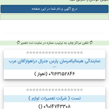
درج آگهی و نام شما در این صفحه
تلفن مراکز چاپ به ترتیب ستاره در سایت نت تعمیر
نمایندگی هیمالیاامرسان پارس جنرال دراهوازآقای عرب
...
09163152846 (اهواز )
تست ( شرکت تعمیرات لوازم )
09014743308 ()