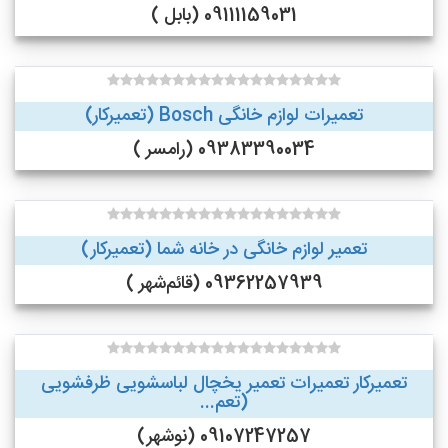
09111159031 (بابل )
تعمیرات لوازم خانگی Bosch (تعمیرکار)
09383390034 (رامسر )
تعمیر لوازم خانگی در خانه شما (تعمیرکار)
09362257939 (قائم‌شهر )
تعمیرکار تعمیرات تعمیر یخچال لباسشویی ظرفشویی
(تعم...
09107247257 (نوشهر)