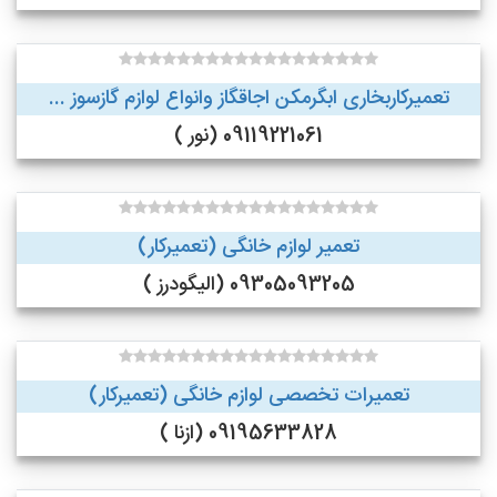
تعمیرکاربخاری ابگرمکن اجاقگاز وانواع لوازم گازسوز ...
09119221061 (نور )
تعمیر لوازم خانگی (تعمیرکار)
09305093205 (الیگودرز )
تعمیرات تخصصی لوازم خانگی (تعمیرکار)
09195633828 (ازنا )