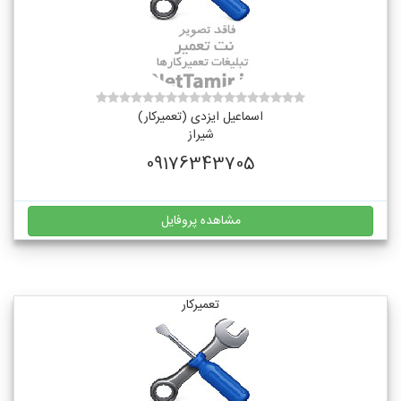
اسماعیل ایزدی (تعمیرکار)
شیراز
09176343705
مشاهده پروفایل
تعمیرکار