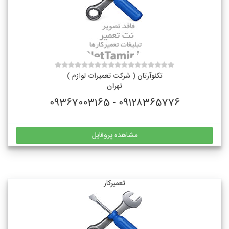
تکنوآرتان ( شرکت تعمیرات لوازم )
تهران
09128365776 - 09367003165
مشاهده پروفایل
تعمیرکار