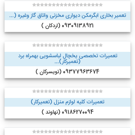
تعمیر بخاری ابگرمکن دیواری مخزنی واتاق گاز وغیره (...
09309138921 (اردکان )
تعمیرات تخصصی یخچال لباسشویی بهمراه برد
(تعمیرکار)...
09377963674 (تویسرکان )
تعمیرات کلیه لوازم منزل (تعمیرکار)
09186270094 (نهاوند )