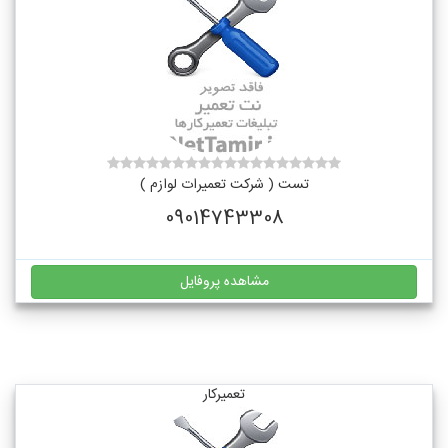
تست ( شرکت تعمیرات لوازم )
09014743308
مشاهده پروفایل
تعمیرکار