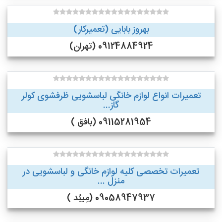
بهروز بابایی (تعمیرکار)
09124884924 (تهران)
تعمیرات انواع لوازم خانگی لباسشویی ظرفشوی کولر
گاز...
09115281954 (بافق )
تعمیرات تخصصی کلیه لوازم خانگی و لباسشویی در
منزل ...
09058947937 (مِیبُد )