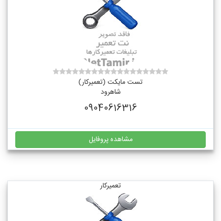
تست مایکت (تعمیرکار)
شاهرود
09040616316
مشاهده پروفایل
تعمیرکار