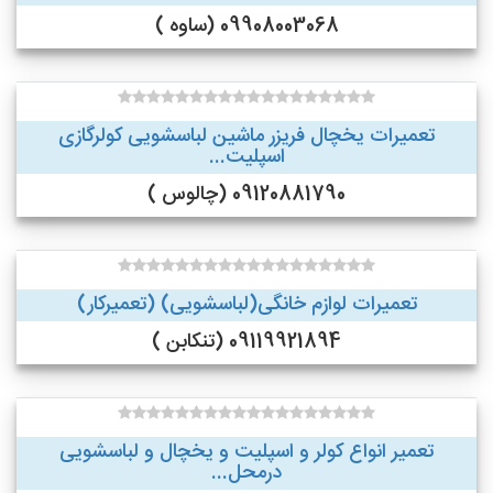
09908003068 (ساوه )
تعمیرات یخچال فریزر ماشین لباسشویی کولرگازی
اسپلیت...
09120881790 (چالوس )
تعمیرات لوازم خانگی(لباسشویی) (تعمیرکار)
09119921894 (تنکابن )
تعمیر انواع کولر و اسپلیت و یخچال و لباسشویی
درمحل...