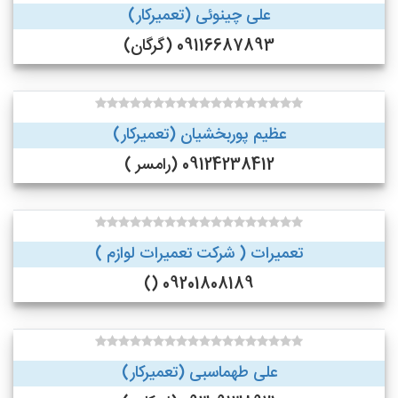
علی چینوئی (تعمیرکار)
09116687893 (گرگان)
عظیم پوربخشیان (تعمیرکار)
09124238412 (رامسر )
تعمیرات ( شرکت تعمیرات لوازم )
09201808189 ()
علی طهماسبی (تعمیرکار)