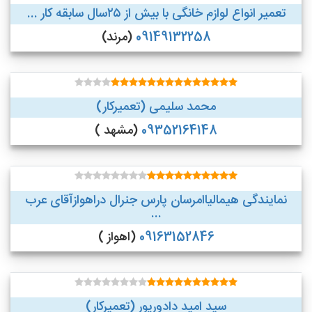
تعمیر انواع لوازم خانگی با بیش از ۲۵سال سابقه کار ...
09149132258
(مرند)
محمد سلیمی (تعمیرکار)
09352164148
(مشهد )
نمایندگی هیمالیاامرسان پارس جنرال دراهوازآقای عرب
...
09163152846
(اهواز )
سید امید دادورپور (تعمیرکار)