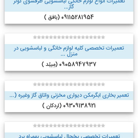
تعمیرات انواع لوازم خانگی لباسشویی ظرفشوی کولر
گاز...
09115281954 (بافق )
تعمیرات تخصصی کلیه لوازم خانگی و لباسشویی در
منزل ...
09058947937 (مِیبُد )
تعمیر بخاری ابگرمکن دیواری مخزنی واتاق گاز وغیره (...
09309138921 (اردکان )
تعمیرات تخصصی یخچال لباسشویی بهمراه برد