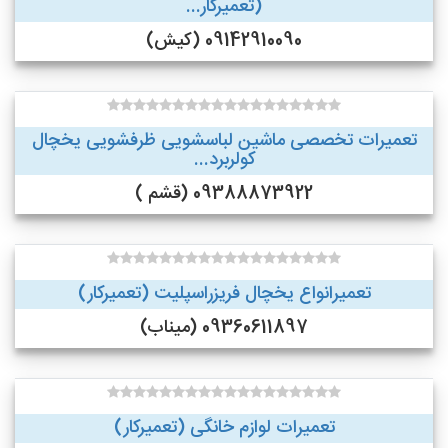
(تعمیرکار...
09142910090 (کیش)
تعمیرات تخصصی ماشین لباسشویی ظرفشویی یخچال
کولربرد...
09388873922 (قشم )
تعمیرانواع یخچال فریزراسپلیت (تعمیرکار)
09360611897 (میناب)
تعمیرات لوازم خانگی (تعمیرکار)