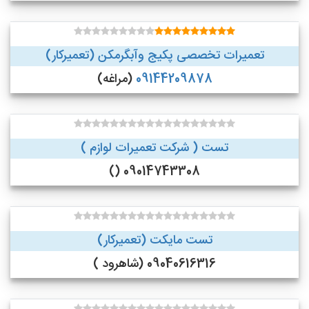
تعمیرات تخصصی پکیج وآبگرمکن (تعمیرکار)
09144209878
(مراغه)
تست ( شرکت تعمیرات لوازم )
09014743308 ()
تست مایکت (تعمیرکار)
09040616316 (شاهرود )