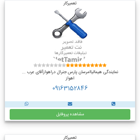
تعمیرکار
نمایندگی هیمالیاامرسان پارس جنرال دراهوازآقای عرب ...
اهواز
09163152846
مشاهده پروفایل
تعمیرکار