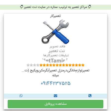
مراکز تعمیر به ترتیب ستاره در سایت نت تعمیر
تعمیرکار
تعمیر‌لوازم‌‌خانگی‌در‌منزل‌ تعمیر‌آبگرمکن‌وپکیج (ت...
میانه
09144237525
مشاهده پروفایل