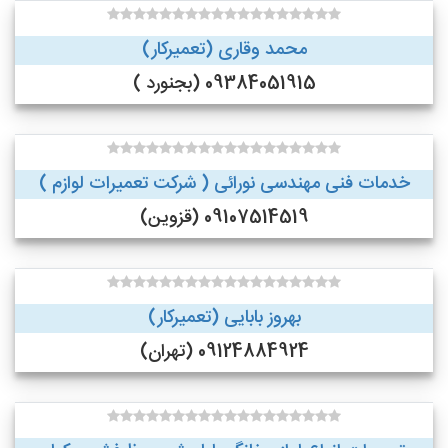
محمد وقاری (تعمیرکار)
09384051915 (بجنورد )
خدمات فنی مهندسی نورائی ( شرکت تعمیرات لوازم )
09107514519 (قزوین)
بهروز بابایی (تعمیرکار)
09124884924 (تهران)