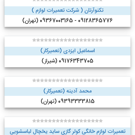
تکنوآرتان ( شرکت تعمیرات لوازم )
09128365776 - 09367003165 (تهران)
اسماعیل ایزدی (تعمیرکار)
09176343705 (شیراز)
محمد آدینه (تعمیرکار)
09393333815 (تهران)
تعمیرات لوازم خانگی کولر گازی ساید یخچال لباسشویی