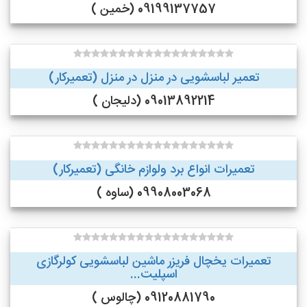
09199137757 (خمین )
تعمیر لباسشویی در منزل در منزل (تعمیرکار)
09013892214 (دلیجان )
تعمیرات انواع برد ولوازم خانگی (تعمیرکار)
09908003068 (ساوه )
تعمیرات یخچال فریزر ماشین لباسشویی کولرگازی
اسپلیت...
09120881790 (چالوس )