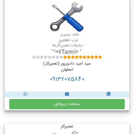
سید امید دادورپور (تعمیرکار)
اصفهان
09132075840
مشاهده پروفایل
تعمیرکار