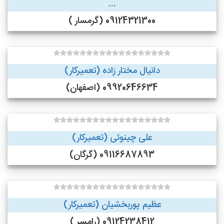
...
09124321300 (گرمسار )
دانیال مختار زاده (تعمیرکار)
09920646634 (اصفهان)
علی چینوئی (تعمیرکار)
09116687893 (گرگان)
عظیم پوربخشیان (تعمیرکار)
09124238412 (رامسر )