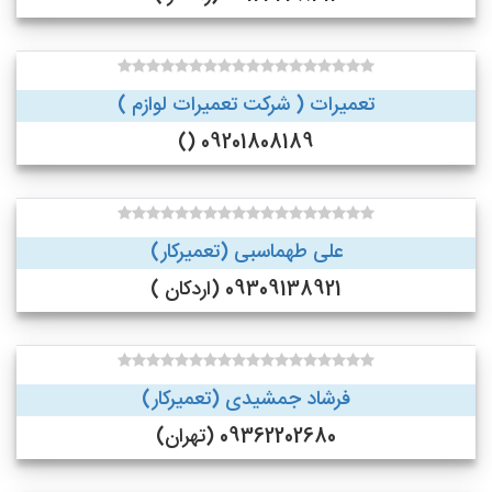
تعمیرات ( شرکت تعمیرات لوازم )
09201808189 ()
علی طهماسبی (تعمیرکار)
09309138921 (اردکان )
فرشاد جمشیدی (تعمیرکار)
09362202680 (تهران)