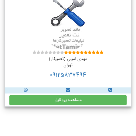
مهدی امینی (تعمیرکار)
تهران
09125837494
مشاهده پروفایل