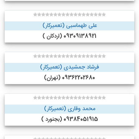
علی طهماسبی (تعمیرکار)
09309138921 (اردکان )
فرشاد جمشیدی (تعمیرکار)
09362202680 (تهران)
محمد وقاری (تعمیرکار)
09384051915 (بجنورد )