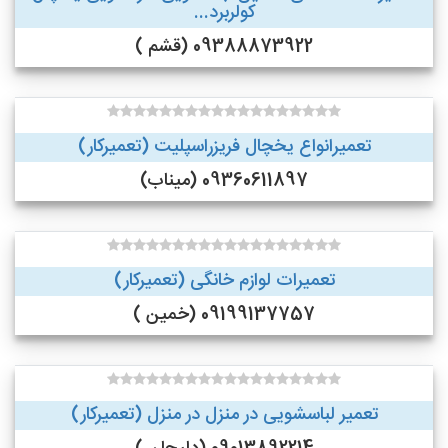
کولربرد...
09388873922 (قشم )
تعمیرانواع یخچال فریزراسپلیت (تعمیرکار)
09360611897 (میناب)
تعمیرات لوازم خانگی (تعمیرکار)
09199137757 (خمین )
تعمیر لباسشویی در منزل در منزل (تعمیرکار)