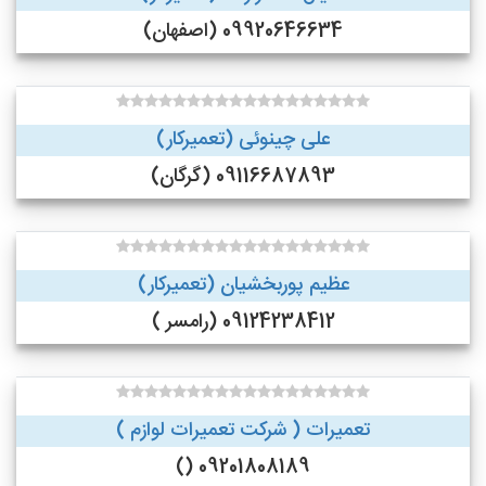
09920646634 (اصفهان)
علی چینوئی (تعمیرکار)
09116687893 (گرگان)
عظیم پوربخشیان (تعمیرکار)
09124238412 (رامسر )
تعمیرات ( شرکت تعمیرات لوازم )
09201808189 ()