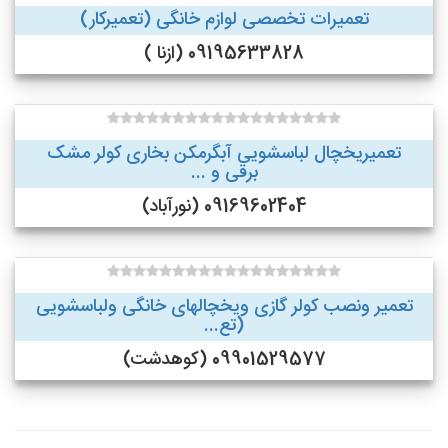
تعمیرات تخصصی لوازم خانگی (تعمیرکار)
09195633828 (ازنا )
تعمیریخچال لباسشویی آبگرمکن بخاری کولر مشک
برقی و ...
09169602404 (نورآباد)
تعمیر ونصب کولر گازی ویخچالهای خانگی ولباسشویی
(تع...
09901529577 (کوهدشت)