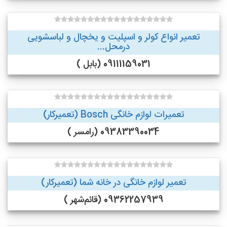
تعمیر انواع کولر و اسپلیت و یخچال و لباسشویی
درمحل...
09111159031 (بابل )
تعمیرات لوازم خانگی Bosch (تعمیرکار)
09383390034 (رامسر )
تعمیر لوازم خانگی در خانه شما (تعمیرکار)
09362257939 (قائم‌شهر )