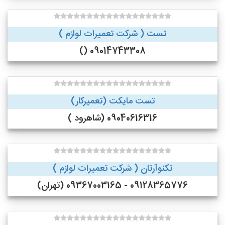
تست ( شرکت تعمیرات لوازم )
09014743308 ()
تست مایکت (تعمیرکار)
09040616316 (شاهرود )
تکنوآرتان ( شرکت تعمیرات لوازم )
09128365776 - 09367003165 (تهران)