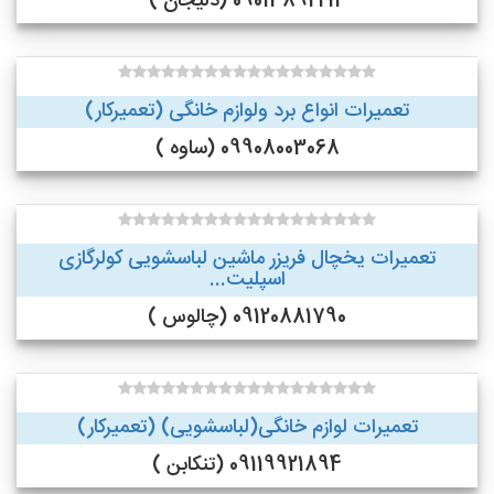
09013892214 (دلیجان )
تعمیرات انواع برد ولوازم خانگی (تعمیرکار)
09908003068 (ساوه )
تعمیرات یخچال فریزر ماشین لباسشویی کولرگازی
اسپلیت...
09120881790 (چالوس )
تعمیرات لوازم خانگی(لباسشویی) (تعمیرکار)
09119921894 (تنکابن )