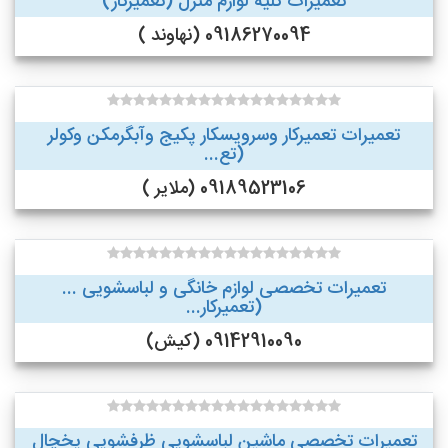
تعمیرات کلیه لوازم منزل (تعمیرکار)
09186270094 (نهاوند )
تعمیرات تعمیرکار وسرویسکار پکیج وآبگرمکن وکولر
(تع...
09189523106 (ملایر )
تعمیرات تخصصی لوازم خانگی و لباسشویی ...
(تعمیرکار...
09142910090 (کیش)
تعمیرات تخصصی ماشین لباسشویی ظرفشویی یخچال