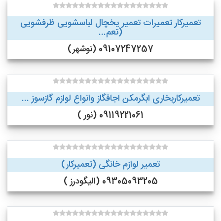
تعمیرکار تعمیرات تعمیر یخچال لباسشویی ظرفشویی
(تعم...
09107247257 (نوشهر)
تعمیرکاربخاری ابگرمکن اجاقگاز وانواع لوازم گازسوز ...
09119221061 (نور )
تعمیر لوازم خانگی (تعمیرکار)
09305093205 (الیگودرز )