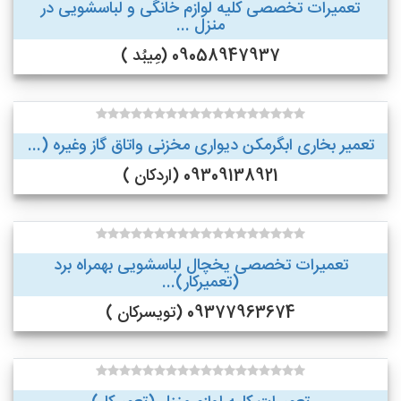
تعمیرات تخصصی کلیه لوازم خانگی و لباسشویی در
منزل ...
09058947937 (مِیبُد )
تعمیر بخاری ابگرمکن دیواری مخزنی واتاق گاز وغیره (...
09309138921 (اردکان )
تعمیرات تخصصی یخچال لباسشویی بهمراه برد
(تعمیرکار)...
09377963674 (تویسرکان )