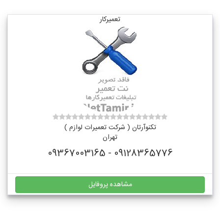
تعمیرکار
تکنوآرتان ( شرکت تعمیرات لوازم )
تهران
09128365776 - 09367003165
مشاهده پروفایل