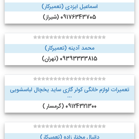
اسماعیل ایزدی (تعمیرکار)
09176343705 (شیراز)
محمد آدینه (تعمیرکار)
09393333815 (تهران)
تعمیرات لوازم خانگی کولر گازی ساید یخچال لباسشویی
...
09124321300 (گرمسار )
دانیال مختار زاده (تعمیرکار)