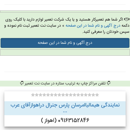
اگر شما هم تعمیرکار هستید و یا یک شرکت تعمیر لوازم دارید با کلیک روی
مه
درج آگهی و نام شما در این صفحه
» در سایت نت تعمیر ثبت نام نموده و
س خودتان را معرفی کنید.
درج آگهی و نام شما در این صفحه
تلفن مراکز چاپ به ترتیب ستاره در سایت نت تعمیر
نمایندگی هیمالیاامرسان پارس جنرال دراهوازآقای عرب
...
09163152846 (اهواز )