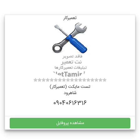
تعمیرکار
تست مایکت (تعمیرکار)
شاهرود
09040616316
مشاهده پروفایل