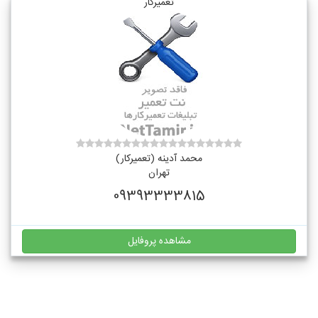
تعمیرکار
محمد آدینه (تعمیرکار)
تهران
09393333815
مشاهده پروفایل