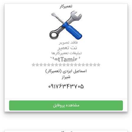
تعمیرکار
اسماعیل ایزدی (تعمیرکار)
شیراز
09176343705
مشاهده پروفایل