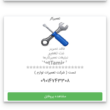
تعمیرکار
تست ( شرکت تعمیرات لوازم )
09014743308
مشاهده پروفایل