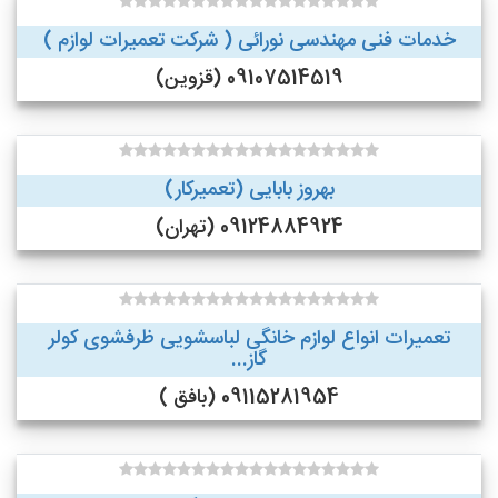
خدمات فنی مهندسی نورائی ( شرکت تعمیرات لوازم )
09107514519 (قزوین)
بهروز بابایی (تعمیرکار)
09124884924 (تهران)
تعمیرات انواع لوازم خانگی لباسشویی ظرفشوی کولر
گاز...
09115281954 (بافق )