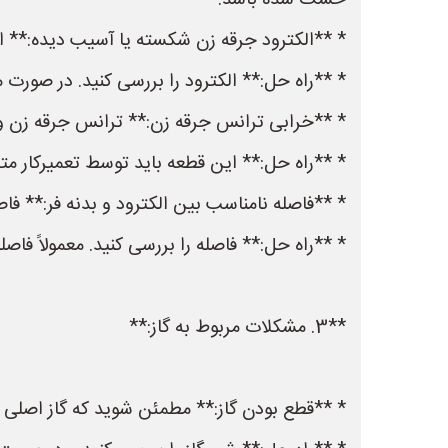
خشک شده باشد.
* **الکترود جرقه زن شکسته یا آسیب دیده:** اگر
* **راه حل:** الکترود را بررسی کنید. در صورت 
* **خرابی ترانس جرقه زن:** ترانس جرقه زن ولتا
* **راه حل:** این قطعه باید توسط تعمیرکار 
* **فاصله نامناسب بین الکترود و بدنه فر:** فاصله
* **راه حل:** فاصله را بررسی کنید. معمولاً فاصله مناسب حدود 3 تا 5 میلی‌متر است. در صورت نیاز،
**3. مشکلات مربوط به گاز:**
* **قطع بودن گاز:** مطمئن شوید که گاز اصلی 