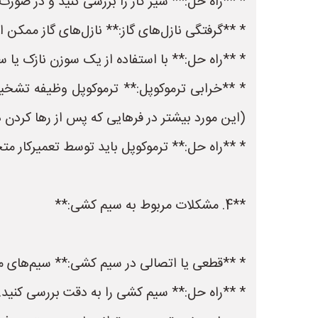
* **راه حل:** شیر گاز را بررسی کنید و در صورت لز
* **گرفتگی نازل‌های گاز:** نازل‌های گاز ممکن
* **راه حل:** با استفاده از یک سوزن نازک یا سیم
* **خرابی ترموکوپل:** ترموکوپل وظیفه تشخیص
(این مورد بیشتر در فر‌هایی که پس از رها کردن
* **راه حل:** ترموکوپل باید توسط تعمیرکار 
**4. مشکلات مربوط به سیم کشی:**
* **قطعی یا اتصالی در سیم کشی:** سیم‌های م
* **راه حل:** سیم کشی را به دقت بررسی کنید. 