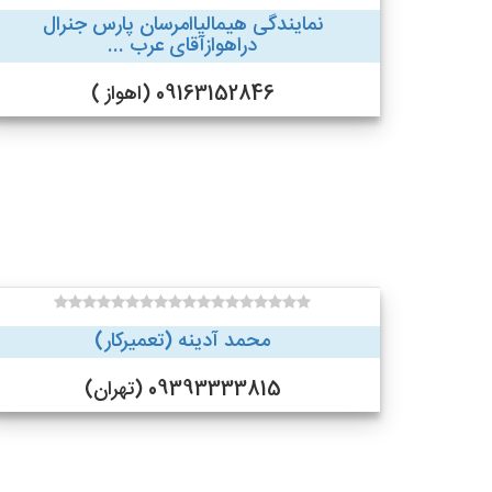
نمایندگی هیمالیاامرسان پارس جنرال
دراهوازآقای عرب ...
09163152846 (اهواز )
محمد آدینه (تعمیرکار)
09393333815 (تهران)