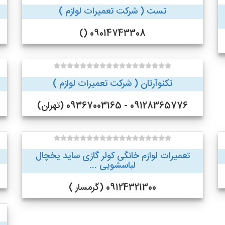
تست ( شرکت تعمیرات لوازم )
09014743308 ()
تکنوآرتان ( شرکت تعمیرات لوازم )
09128365776 - 09367003165 (تهران)
تعمیرات لوازم خانگی کولر گازی ساید یخچال
لباسشویی ...
09124321300 (گرمسار )