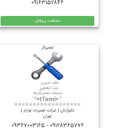
09163152846
مشاهده پروفایل
تعمیرکار
تکنوآرتان ( شرکت تعمیرات لوازم )
تهران
09128365776 - 09367003165