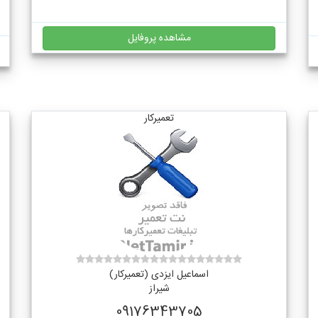
مشاهده پروفایل
تعمیرکار
اسماعیل ایزدی (تعمیرکار)
شیراز
09176343705