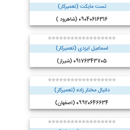
تست مایکت (تعمیرکار)
09040616316 (شاهرود )
اسماعیل ایزدی (تعمیرکار)
09176343705 (شیراز)
دانیال مختار زاده (تعمیرکار)
09920646634 (اصفهان)