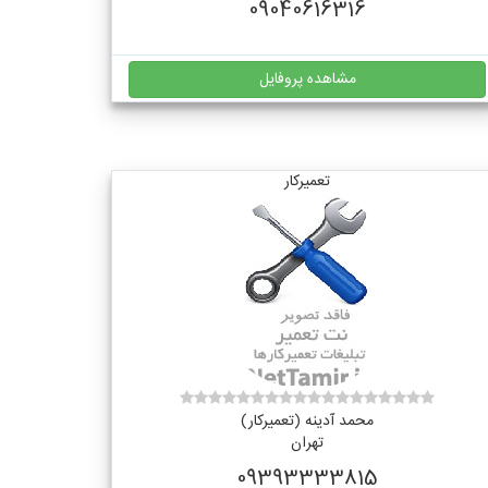
09040616316
مشاهده پروفایل
تعمیرکار
محمد آدینه (تعمیرکار)
تهران
09393333815