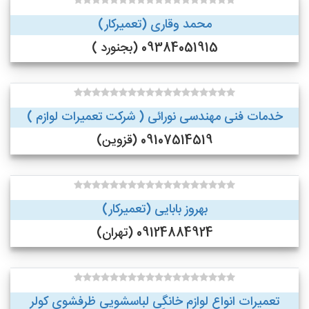
محمد وقاری (تعمیرکار)
09384051915 (بجنورد )
خدمات فنی مهندسی نورائی ( شرکت تعمیرات لوازم )
09107514519 (قزوین)
بهروز بابایی (تعمیرکار)
09124884924 (تهران)
تعمیرات انواع لوازم خانگی لباسشویی ظرفشوی کولر