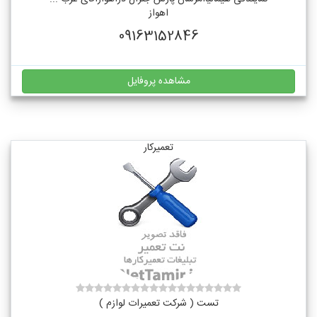
اهواز
09163152846
مشاهده پروفایل
تعمیرکار
تست ( شرکت تعمیرات لوازم )