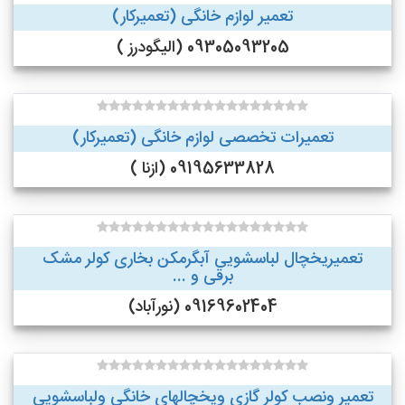
تعمیر لوازم خانگی (تعمیرکار)
09305093205 (الیگودرز )
تعمیرات تخصصی لوازم خانگی (تعمیرکار)
09195633828 (ازنا )
تعمیریخچال لباسشویی آبگرمکن بخاری کولر مشک
برقی و ...
09169602404 (نورآباد)
تعمیر ونصب کولر گازی ویخچالهای خانگی ولباسشویی