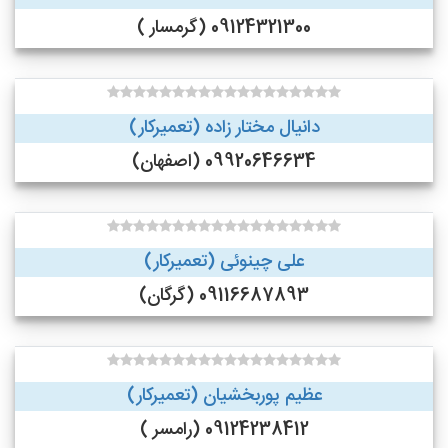
09124321300 (گرمسار )
دانیال مختار زاده (تعمیرکار)
09920646634 (اصفهان)
علی چینوئی (تعمیرکار)
09116687893 (گرگان)
عظیم پوربخشیان (تعمیرکار)
09124238412 (رامسر )