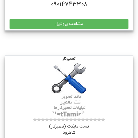
09014743308
مشاهده پروفایل
تعمیرکار
تست مایکت (تعمیرکار)
شاهرود