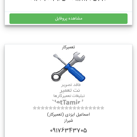
مشاهده پروفایل
تعمیرکار
اسماعیل ایزدی (تعمیرکار)
شیراز
09176343705