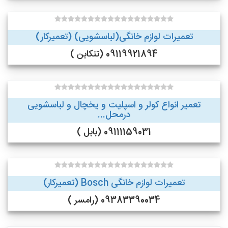
تعمیرات لوازم خانگی(لباسشویی) (تعمیرکار)
09119921894 (تنکابن )
تعمیر انواع کولر و اسپلیت و یخچال و لباسشویی
درمحل...
09111159031 (بابل )
تعمیرات لوازم خانگی Bosch (تعمیرکار)
09383390034 (رامسر )