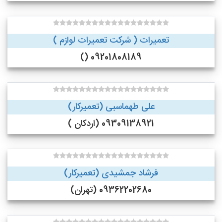
تعمیرات ( شرکت تعمیرات لوازم )
09201808189 ()
علی طهماسبی (تعمیرکار)
09309138921 (اردکان )
فرشاد جمشیدی (تعمیرکار)
09362202680 (تهران)