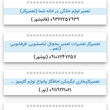
تعمیر لوازم خانگی در خانه شما (تعمیرکار)
09362257939 (قائم‌شهر )
تعمیرکار تعمیرات تعمیر یخچال لباسشویی ظرفشویی
(تعم...
09107247257 (نوشهر)
تعمیرکاربخاری ابگرمکن اجاقگاز وانواع لوازم گازسوز ...
09119221061 (نور )