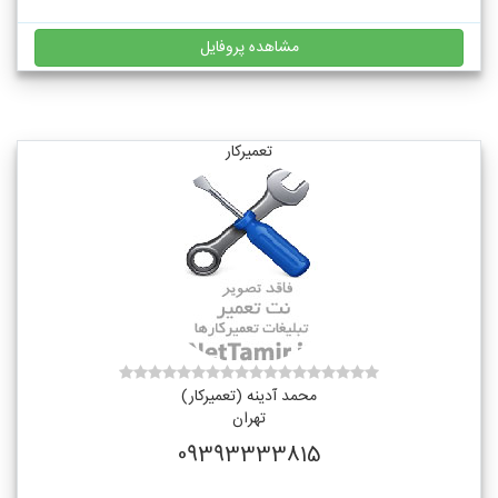
مشاهده پروفایل
تعمیرکار
محمد آدینه (تعمیرکار)
تهران
09393333815