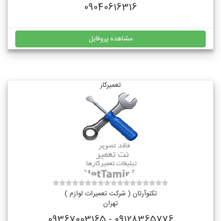
09040616316
مشاهده پروفایل
تعمیرکار
تکنوآرتان ( شرکت تعمیرات لوازم )
تهران
09128365776 - 09367003165