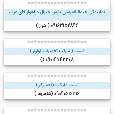
نمایندگی هیمالیاامرسان پارس جنرال دراهوازآقای عرب
...
09163152846 (اهواز )
تست ( شرکت تعمیرات لوازم )
09014743308 ()
تست مایکت (تعمیرکار)
09040616316 (شاهرود )