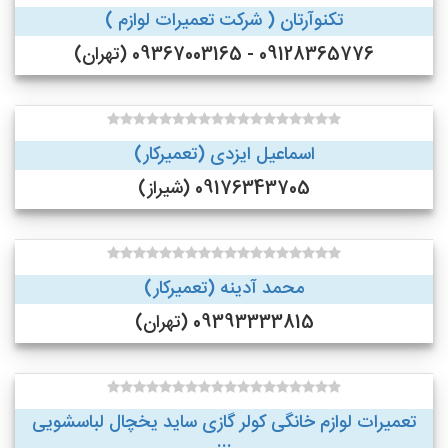
تکنوآرتان ( شرکت تعمیرات لوازم )
09128365776 - 09367003165 (تهران)
اسماعیل ایزدی (تعمیرکار)
09176343705 (شیراز)
محمد آدینه (تعمیرکار)
09393333815 (تهران)
تعمیرات لوازم خانگی کولر گازی ساید یخچال لباسشویی
...