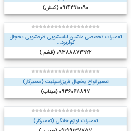
09142910090 (کیش)
تعمیرات تخصصی ماشین لباسشویی ظرفشویی یخچال
کولربرد...
09388873922 (قشم )
تعمیرانواع یخچال فریزراسپلیت (تعمیرکار)
09360611897 (میناب)
تعمیرات لوازم خانگی (تعمیرکار)