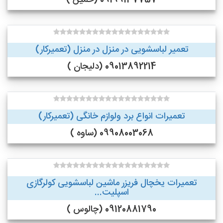
09199137757 (خمین )
تعمیر لباسشویی در منزل در منزل (تعمیرکار)
09013892214 (دلیجان )
تعمیرات انواع برد ولوازم خانگی (تعمیرکار)
09908003068 (ساوه )
تعمیرات یخچال فریزر ماشین لباسشویی کولرگازی
اسپلیت...
09120881790 (چالوس )