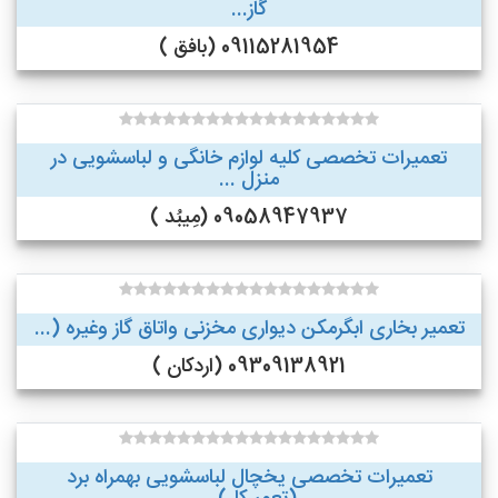
گاز...
09115281954 (بافق )
تعمیرات تخصصی کلیه لوازم خانگی و لباسشویی در
منزل ...
09058947937 (مِیبُد )
تعمیر بخاری ابگرمکن دیواری مخزنی واتاق گاز وغیره (...
09309138921 (اردکان )
تعمیرات تخصصی یخچال لباسشویی بهمراه برد