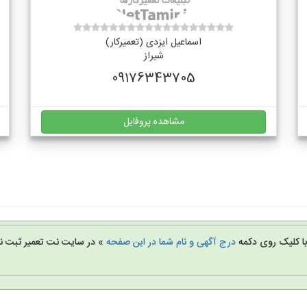
اسماعیل ایزدی (تعمیرکار)
شیراز
09176343705
مشاهده پروفایل
 با کلیک روی دکمه
درج آگهی و نام شما در این صفحه
» در سایت نت تعمیر ثبت نا