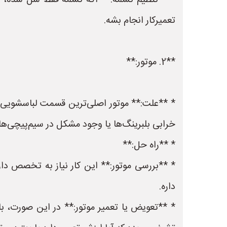
* **تنظیم تسمه:** اگه تسمه فقط شل شده، ممک
تعمیرکار انجام بشه.
**2. موتور:**
* **علت:** موتور اصلی‌ترین قسمت لباسشویی‌ای
خرابی بلبرینگ‌ها یا وجود مشکل در سیم‌پیچی‌ها
* **راه حل:**
* **بررسی موتور:** این کار نیاز به تخصص دار
داره.
* **تعویض یا تعمیر موتور:** در این صورت، باید