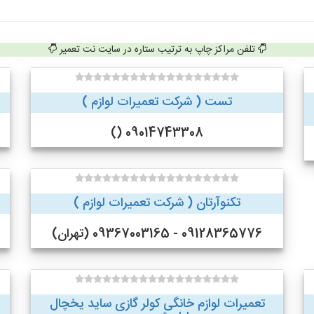
تلفن مراکز چاپ به ترتیب ستاره در سایت نت تعمیر
تست ( شرکت تعمیرات لوازم )
09014743308 ()
تکنوآرتان ( شرکت تعمیرات لوازم )
09128365776 - 09367003165 (تهران)
تعمیرات لوازم خانگی کولر گازی ساید یخچال