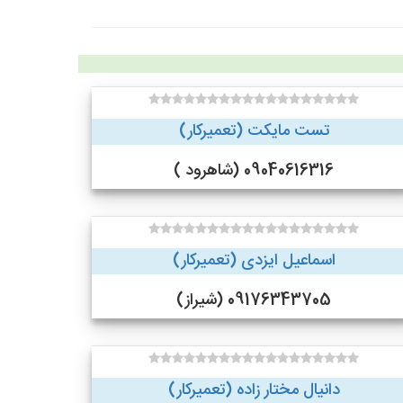
تست مایکت (تعمیرکار)
09040616316 (شاهرود )
اسماعیل ایزدی (تعمیرکار)
09176343705 (شیراز)
دانیال مختار زاده (تعمیرکار)