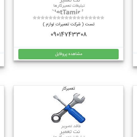
تست ( شرکت تعمیرات لوازم )
09014743308
مشاهده پروفایل
تعمیرکار