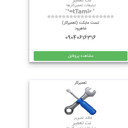
تست مایکت (تعمیرکار)
شاهرود
09040616316
مشاهده پروفایل
تعمیرکار