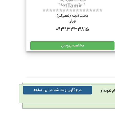
محمد آدینه (تعمیرکار)
تهران
09393333815
مشاهده پروفایل
درج آگهی و نام شما در این صفحه
م نموده و