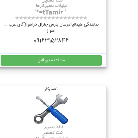
نمایندگی هیمالیاامرسان پارس جنرال دراهوازآقای عرب ...
اهواز
09163152846
مشاهده پروفایل
تعمیرکار