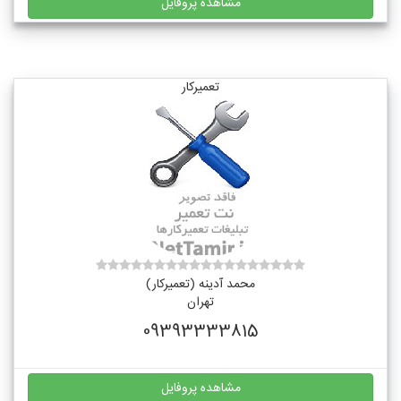
مشاهده پروفایل
تعمیرکار
محمد آدینه (تعمیرکار)
تهران
09393333815
مشاهده پروفایل