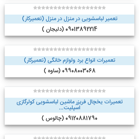
تعمیر لباسشویی در منزل در منزل (تعمیرکار)
09013892214 (دلیجان )
تعمیرات انواع برد ولوازم خانگی (تعمیرکار)
09908003068 (ساوه )
تعمیرات یخچال فریزر ماشین لباسشویی کولرگازی
اسپلیت...
09120881790 (چالوس )