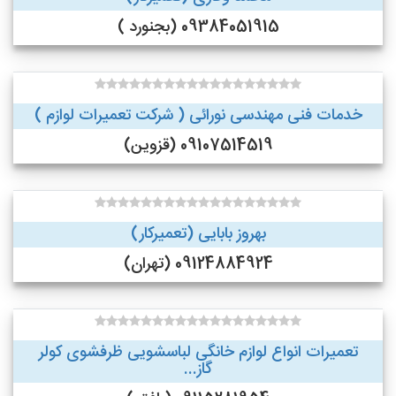
09384051915 (بجنورد )
خدمات فنی مهندسی نورائی ( شرکت تعمیرات لوازم )
09107514519 (قزوین)
بهروز بابایی (تعمیرکار)
09124884924 (تهران)
تعمیرات انواع لوازم خانگی لباسشویی ظرفشوی کولر
گاز...