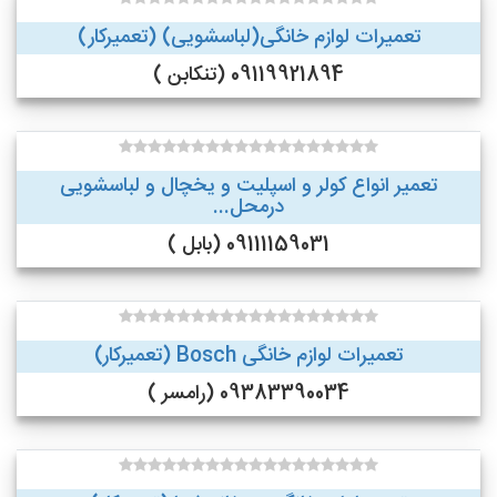
تعمیرات لوازم خانگی(لباسشویی) (تعمیرکار)
09119921894 (تنکابن )
تعمیر انواع کولر و اسپلیت و یخچال و لباسشویی
درمحل...
09111159031 (بابل )
تعمیرات لوازم خانگی Bosch (تعمیرکار)
09383390034 (رامسر )