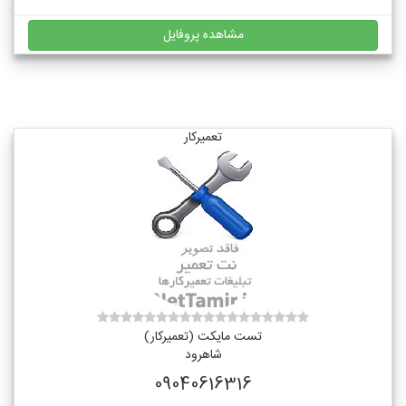
مشاهده پروفایل
تعمیرکار
تست مایکت (تعمیرکار)
شاهرود
09040616316