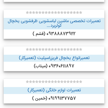
تعمیرات تخصصی ماشین لباسشویی ظرفشویی یخچال
کولربرد...
09388873922 (قشم )
تعمیرانواع یخچال فریزراسپلیت (تعمیرکار)
09360611897 (میناب)
تعمیرات لوازم خانگی (تعمیرکار)
09199137757 (خمین )