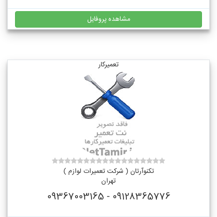
مشاهده پروفایل
تعمیرکار
تکنوآرتان ( شرکت تعمیرات لوازم )
تهران
09128365776 - 09367003165