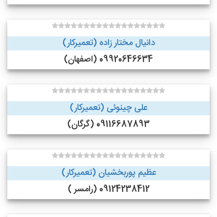
دانیال مختار زاده (تعمیرکار)
09920646634 (اصفهان)
علی چینوئی (تعمیرکار)
09116687893 (گرگان)
عظیم پوربخشیان (تعمیرکار)
09124238412 (رامسر )