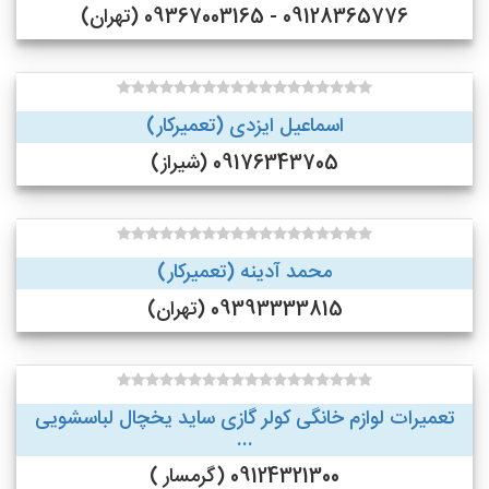
09128365776 - 09367003165 (تهران)
اسماعیل ایزدی (تعمیرکار)
09176343705 (شیراز)
محمد آدینه (تعمیرکار)
09393333815 (تهران)
تعمیرات لوازم خانگی کولر گازی ساید یخچال لباسشویی
...
09124321300 (گرمسار )