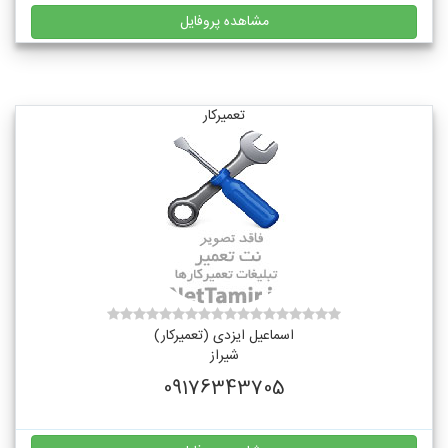
مشاهده پروفایل
تعمیرکار
اسماعیل ایزدی (تعمیرکار)
شیراز
09176343705