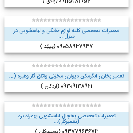
09115281954 (بافق )
تعمیرات تخصصی کلیه لوازم خانگی و لباسشویی در
منزل ...
09058947937 (مِیبُد )
تعمیر بخاری ابگرمکن دیواری مخزنی واتاق گاز وغیره (...
09309138921 (اردکان )
تعمیرات تخصصی یخچال لباسشویی بهمراه برد
(تعمیرکار)...
09377963674 (تویسرکان )