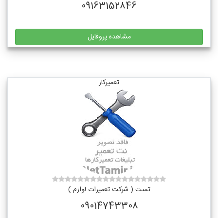
09163152846
مشاهده پروفایل
تعمیرکار
تست ( شرکت تعمیرات لوازم )
09014743308