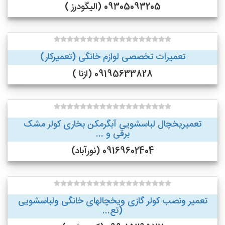
09305093205 (الیگودرز )
تعمیرات تخصصی لوازم خانگی (تعمیرکار)
09195633828 (ازنا )
تعمیریخچال لباسشویی آبگرمکن بخاری کولر مشک
برقی و ...
09169602404 (نورآباد)
تعمیر ونصب کولر گازی ویخچالهای خانگی ولباسشویی
(تع...