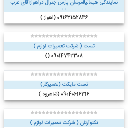
نمایندگی هیمالیاامرسان پارس جنرال دراهوازآقای عرب
...
09163152846 (اهواز )
تست ( شرکت تعمیرات لوازم )
09014743308 ()
تست مایکت (تعمیرکار)
09040616316 (شاهرود )
تکنوآرتان ( شرکت تعمیرات لوازم )