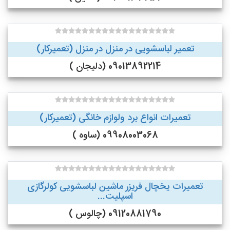
تعمیر لباسشویی در منزل در منزل (تعمیرکار)
09013892214 (دلیجان )
تعمیرات انواع برد ولوازم خانگی (تعمیرکار)
09908003068 (ساوه )
تعمیرات یخچال فریزر ماشین لباسشویی کولرگازی
اسپلیت...
09120881790 (چالوس )