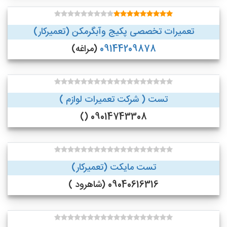
تعمیرات تخصصی پکیج وآبگرمکن (تعمیرکار)
09144209878
(مراغه)
تست ( شرکت تعمیرات لوازم )
09014743308 ()
تست مایکت (تعمیرکار)
09040616316 (شاهرود )