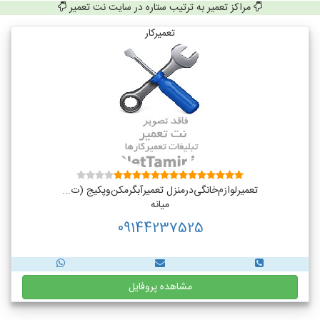
مراکز تعمیر به ترتیب ستاره در سایت نت تعمیر
تعمیرکار
تعمیر‌لوازم‌‌خانگی‌در‌منزل‌ تعمیر‌آبگرمکن‌وپکیج (ت...
میانه
09144237525
مشاهده پروفایل