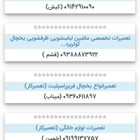
09142910090 (کیش)
تعمیرات تخصصی ماشین لباسشویی ظرفشویی یخچال
کولربرد...
09388873922 (قشم )
تعمیرانواع یخچال فریزراسپلیت (تعمیرکار)
09360611897 (میناب)
تعمیرات لوازم خانگی (تعمیرکار)
09199137757 (خمین )