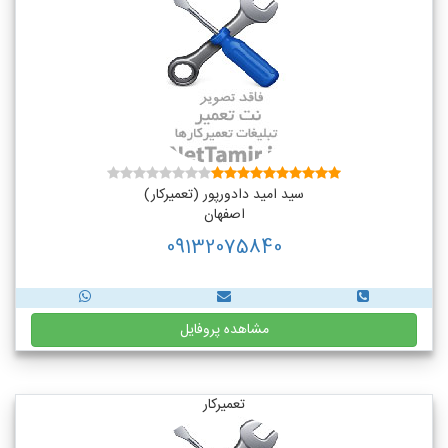
سید امید دادورپور (تعمیرکار)
اصفهان
09132075840
مشاهده پروفایل
تعمیرکار