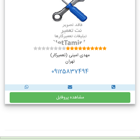
مهدی امینی (تعمیرکار)
تهران
09125837494
مشاهده پروفایل