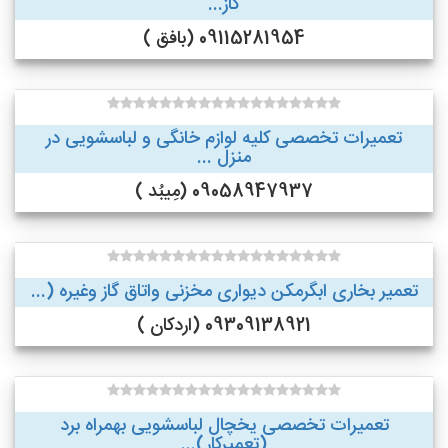
گاز...
09115281954 (بافق )
تعمیرات تخصصی کلیه لوازم خانگی و لباسشویی در
منزل ...
09058947937 (مِیبُد )
تعمیر بخاری ابگرمکن دیواری مخزنی واتاق گاز وغیره (...
09309138921 (اردکان )
تعمیرات تخصصی یخچال لباسشویی بهمراه برد
(تعمیرکار)...