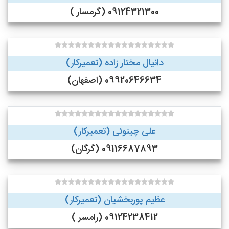
09124321300 (گرمسار )
دانیال مختار زاده (تعمیرکار)
09920646634 (اصفهان)
علی چینوئی (تعمیرکار)
09116687893 (گرگان)
عظیم پوربخشیان (تعمیرکار)
09124238412 (رامسر )