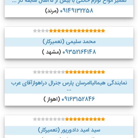
تعمیر انواع لوازم خانگی با بیش از ۲۵سال سابقه کار ...
09149132258
(مرند)
محمد سلیمی (تعمیرکار)
09352164148
(مشهد )
نمایندگی هیمالیاامرسان پارس جنرال دراهوازآقای عرب
...
09163152846
(اهواز )
سید امید دادورپور (تعمیرکار)