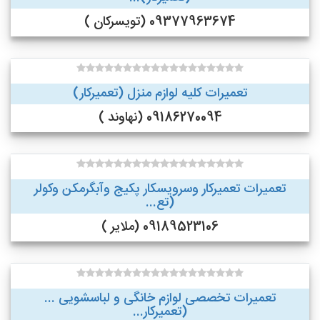
09377963674 (تویسرکان )
تعمیرات کلیه لوازم منزل (تعمیرکار)
09186270094 (نهاوند )
تعمیرات تعمیرکار وسرویسکار پکیج وآبگرمکن وکولر
(تع...
09189523106 (ملایر )
تعمیرات تخصصی لوازم خانگی و لباسشویی ...
(تعمیرکار...