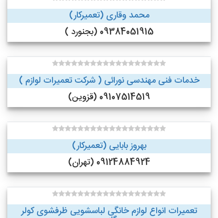
محمد وقاری (تعمیرکار)
09384051915 (بجنورد )
خدمات فنی مهندسی نورائی ( شرکت تعمیرات لوازم )
09107514519 (قزوین)
بهروز بابایی (تعمیرکار)
09124884924 (تهران)
تعمیرات انواع لوازم خانگی لباسشویی ظرفشوی کولر