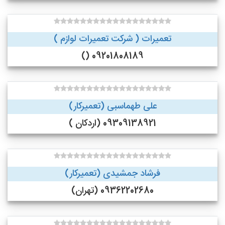
تعمیرات ( شرکت تعمیرات لوازم )
09201808189 ()
علی طهماسبی (تعمیرکار)
09309138921 (اردکان )
فرشاد جمشیدی (تعمیرکار)
09362202680 (تهران)