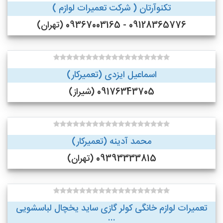
تکنوآرتان ( شرکت تعمیرات لوازم )
09128365776 - 09367003165 (تهران)
اسماعیل ایزدی (تعمیرکار)
09176343705 (شیراز)
محمد آدینه (تعمیرکار)
09393333815 (تهران)
تعمیرات لوازم خانگی کولر گازی ساید یخچال لباسشویی
...