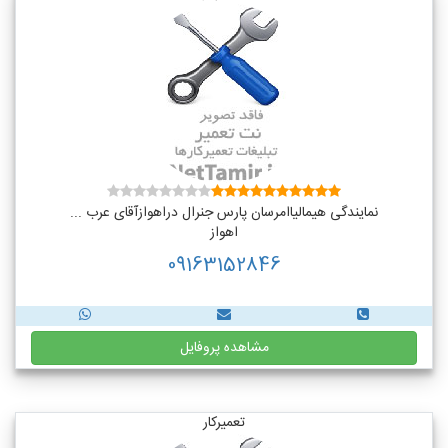
نمایندگی هیمالیاامرسان پارس جنرال دراهوازآقای عرب ...
اهواز
09163152846
مشاهده پروفایل
تعمیرکار