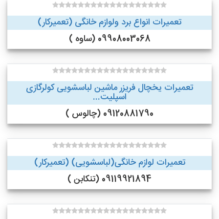
تعمیرات انواع برد ولوازم خانگی (تعمیرکار)
09908003068 (ساوه )
تعمیرات یخچال فریزر ماشین لباسشویی کولرگازی
اسپلیت...
09120881790 (چالوس )
تعمیرات لوازم خانگی(لباسشویی) (تعمیرکار)
09119921894 (تنکابن )