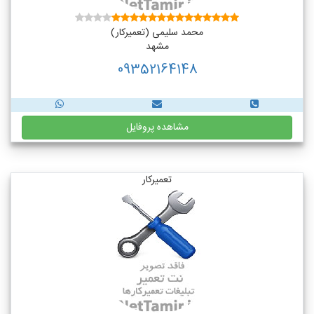
محمد سلیمی (تعمیرکار)
مشهد
09352164148
مشاهده پروفایل
تعمیرکار