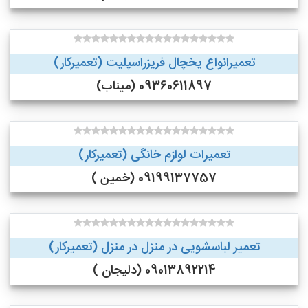
تعمیرانواع یخچال فریزراسپلیت (تعمیرکار)
09360611897 (میناب)
تعمیرات لوازم خانگی (تعمیرکار)
09199137757 (خمین )
تعمیر لباسشویی در منزل در منزل (تعمیرکار)
09013892214 (دلیجان )