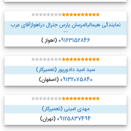
نمایندگی هیمالیاامرسان پارس جنرال دراهوازآقای عرب
...
09163152846
(اهواز )
سید امید دادورپور (تعمیرکار)
09132075840
(اصفهان)
مهدی امینی (تعمیرکار)
09125837494
(تهران)