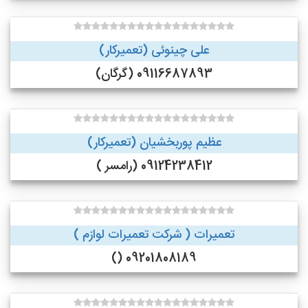
علی چینوئی (تعمیرکار)
09116687893 (گرگان)
عظیم پوربخشیان (تعمیرکار)
09124238412 (رامسر )
تعمیرات ( شرکت تعمیرات لوازم )
09201808189 ()