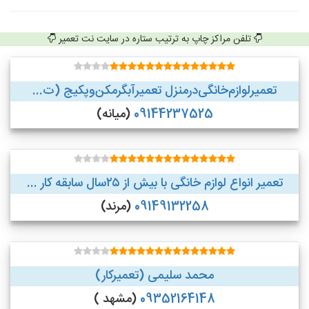
تلفن مراکز چاپ به ترتیب ستاره در سایت نت تعمیر
تعمیر‌لوازم‌‌خانگی‌در‌منزل‌ تعمیر‌آبگرمکن‌وپکیج (ت...
09144237525
(میانه)
تعمیر انواع لوازم خانگی با بیش از ۲۵سال سابقه کار ...
09149132258
(مرند)
محمد سلیمی (تعمیرکار)
09352164148
(مشهد )