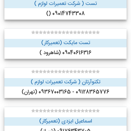
تست ( شرکت تعمیرات لوازم )
09014743308 ()
تست مایکت (تعمیرکار)
09040616316 (شاهرود )
تکنوآرتان ( شرکت تعمیرات لوازم )
09128365776 - 09367003165 (تهران)
اسماعیل ایزدی (تعمیرکار)