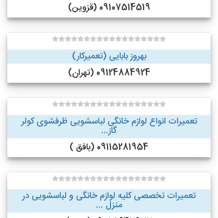
09107514519 (قزوین)
بهروز بابایی (تعمیرکار)
09124884924 (تهران)
تعمیرات انواع لوازم خانگی لباسشویی ظرفشوی کولر
گاز...
09115281954 (بافق )
تعمیرات تخصصی کلیه لوازم خانگی و لباسشویی در
منزل ...