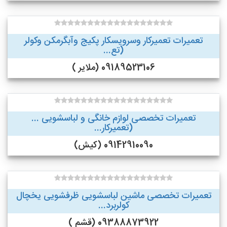
تعمیرات تعمیرکار وسرویسکار پکیج وآبگرمکن وکولر
(تع...
09189523106 (ملایر )
تعمیرات تخصصی لوازم خانگی و لباسشویی ...
(تعمیرکار...
09142910090 (کیش)
تعمیرات تخصصی ماشین لباسشویی ظرفشویی یخچال
کولربرد...
09388873922 (قشم )