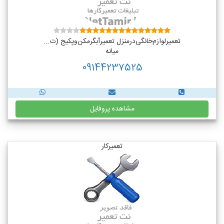
تعمیر‌لوازم‌‌خانگی‌در‌منزل‌ تعمیر‌آبگرمکن‌وپکیج (ت...
میانه
09144237525
مشاهده پروفایل
تعمیرکار