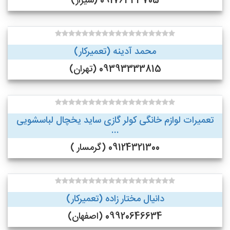
09176343705 (شیراز)
محمد آدینه (تعمیرکار)
09393333815 (تهران)
تعمیرات لوازم خانگی کولر گازی ساید یخچال لباسشویی
...
09124321300 (گرمسار )
دانیال مختار زاده (تعمیرکار)
09920646634 (اصفهان)