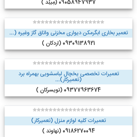
09058947937 (مِیبُد )
تعمیر بخاری ابگرمکن دیواری مخزنی واتاق گاز وغیره (...
09309138921 (اردکان )
تعمیرات تخصصی یخچال لباسشویی بهمراه برد
(تعمیرکار)...
09377963674 (تویسرکان )
تعمیرات کلیه لوازم منزل (تعمیرکار)
09186270094 (نهاوند )