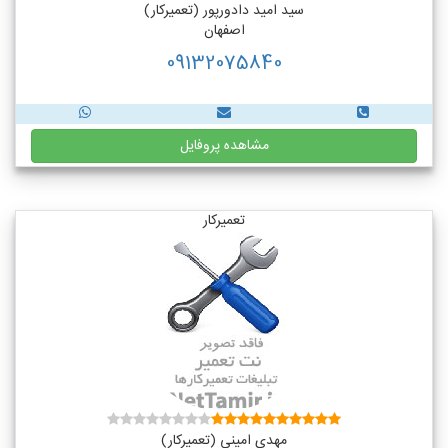
سید امید دادورپور (تعمیرکار)
اصفهان
09132075840
مشاهده پروفایل
تعمیرکار
مهدی امینی (تعمیرکار)