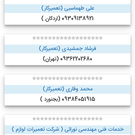
علی طهماسبی (تعمیرکار)
09309138921 (اردکان )
فرشاد جمشیدی (تعمیرکار)
09362202680 (تهران)
محمد وقاری (تعمیرکار)
09384051915 (بجنورد )
خدمات فنی مهندسی نورائی ( شرکت تعمیرات لوازم )