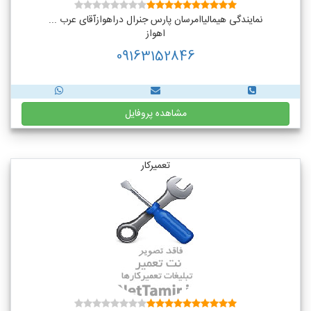
نمایندگی هیمالیاامرسان پارس جنرال دراهوازآقای عرب ...
اهواز
09163152846
مشاهده پروفایل
تعمیرکار