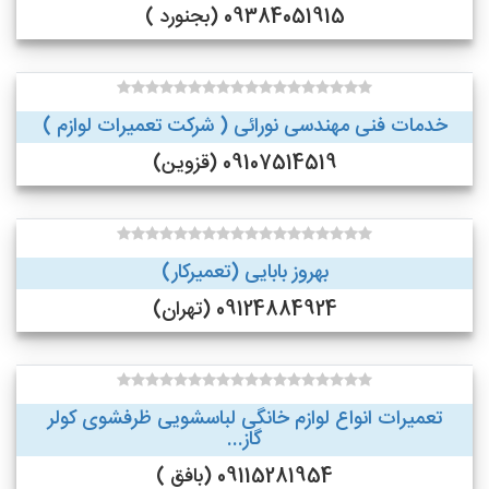
09384051915 (بجنورد )
خدمات فنی مهندسی نورائی ( شرکت تعمیرات لوازم )
09107514519 (قزوین)
بهروز بابایی (تعمیرکار)
09124884924 (تهران)
تعمیرات انواع لوازم خانگی لباسشویی ظرفشوی کولر
گاز...
09115281954 (بافق )