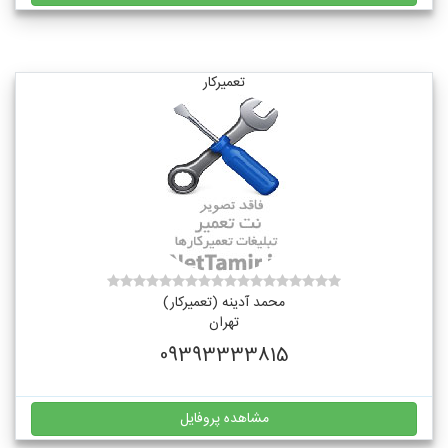
تعمیرکار
محمد آدینه (تعمیرکار)
تهران
09393333815
مشاهده پروفایل