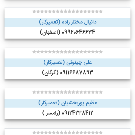
دانیال مختار زاده (تعمیرکار)
09920646634 (اصفهان)
علی چینوئی (تعمیرکار)
09116687893 (گرگان)
عظیم پوربخشیان (تعمیرکار)
09124238412 (رامسر )