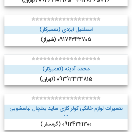
09128365776 - 09367003165 (تهران)
اسماعیل ایزدی (تعمیرکار)
09176343705 (شیراز)
محمد آدینه (تعمیرکار)
09393333815 (تهران)
تعمیرات لوازم خانگی کولر گازی ساید یخچال لباسشویی
...
09124321300 (گرمسار )