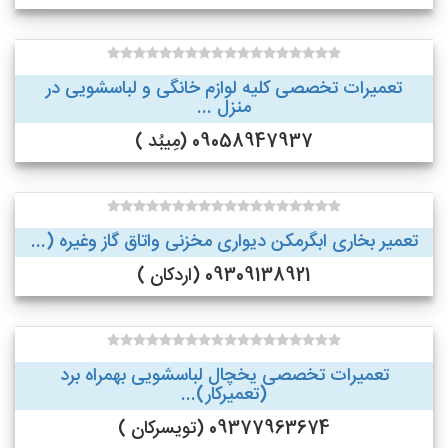
تعمیرات تخصصی کلیه لوازم خانگی و لباسشویی در
منزل ...
09058947937 (مِیبُد )
تعمیر بخاری ابگرمکن دیواری مخزنی واتاق گاز وغیره (...
09309138921 (اردکان )
تعمیرات تخصصی یخچال لباسشویی بهمراه برد
(تعمیرکار)...
09377963674 (تویسرکان )