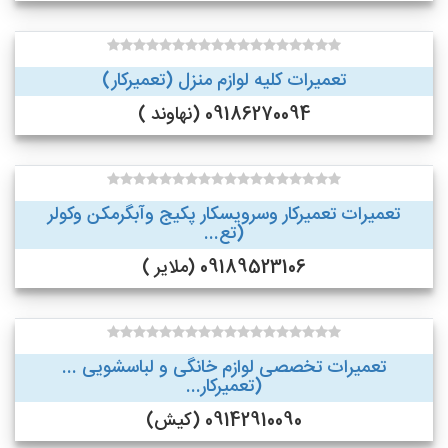
تعمیرات کلیه لوازم منزل (تعمیرکار)
09186270094 (نهاوند )
تعمیرات تعمیرکار وسرویسکار پکیج وآبگرمکن وکولر
(تع...
09189523106 (ملایر )
تعمیرات تخصصی لوازم خانگی و لباسشویی ...
(تعمیرکار...
09142910090 (کیش)