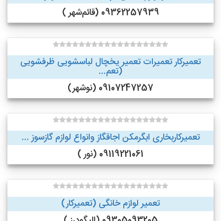
09362257939 (قائم‌شهر )
تعمیرکار تعمیرات تعمیر یخچال لباسشویی ظرفشویی
(تعم...
09107247257 (نوشهر)
تعمیرکاربخاری ابگرمکن اجاقگاز وانواع لوازم گازسوز ...
09119221061 (نور )
تعمیر لوازم خانگی (تعمیرکار)
09305093205 (الیگودرز )