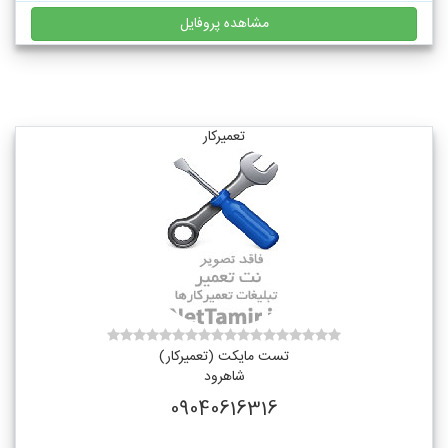
مشاهده پروفایل
تعمیرکار
تست مایکت (تعمیرکار)
شاهرود
09040616316