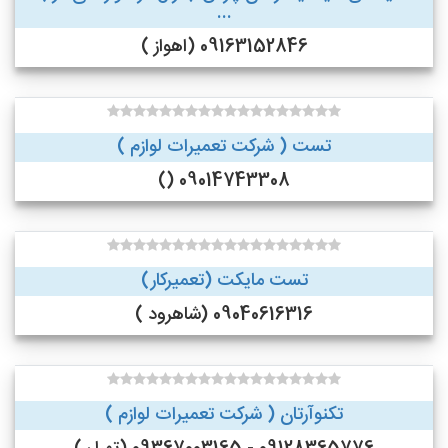
...
09163152846 (اهواز )
تست ( شرکت تعمیرات لوازم )
09014743308 ()
تست مایکت (تعمیرکار)
09040616316 (شاهرود )
تکنوآرتان ( شرکت تعمیرات لوازم )