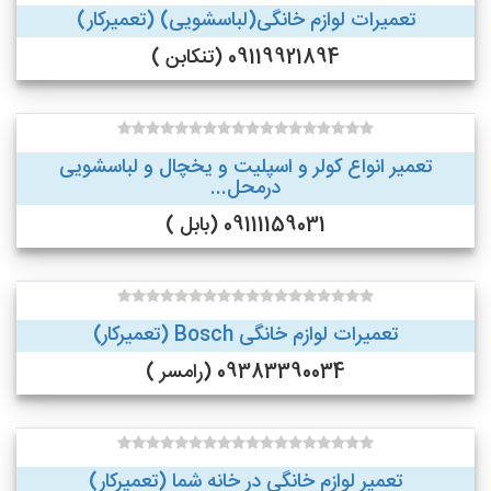
تعمیرات لوازم خانگی(لباسشویی) (تعمیرکار)
09119921894 (تنکابن )
تعمیر انواع کولر و اسپلیت و یخچال و لباسشویی
درمحل...
09111159031 (بابل )
تعمیرات لوازم خانگی Bosch (تعمیرکار)
09383390034 (رامسر )
تعمیر لوازم خانگی در خانه شما (تعمیرکار)