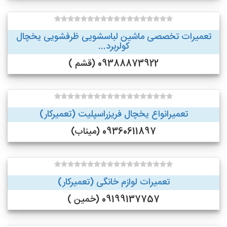
تعمیرات تخصصی ماشین لباسشویی ظرفشویی یخچال
کولربرد...
09388873922 (قشم )
تعمیرانواع یخچال فریزراسپلیت (تعمیرکار)
09360611897 (میناب)
تعمیرات لوازم خانگی (تعمیرکار)
09199137757 (خمین )