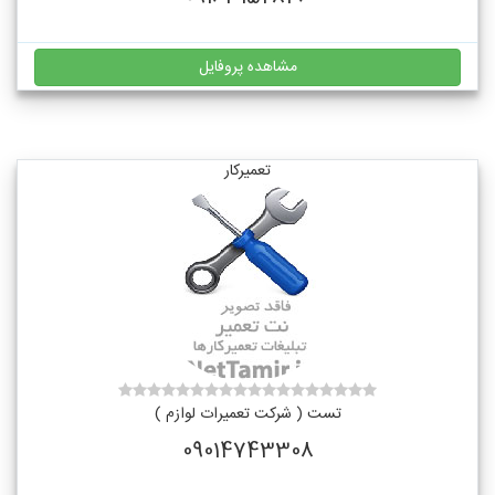
مشاهده پروفایل
تعمیرکار
تست ( شرکت تعمیرات لوازم )
09014743308