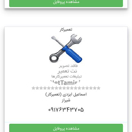
مشاهده پروفایل
تعمیرکار
اسماعیل ایزدی (تعمیرکار)
شیراز
09176343705
مشاهده پروفایل