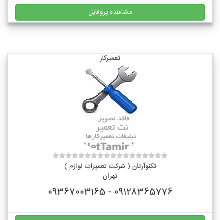
مشاهده پروفایل
تعمیرکار
تکنوآرتان ( شرکت تعمیرات لوازم )
تهران
09128365776 - 09367003165