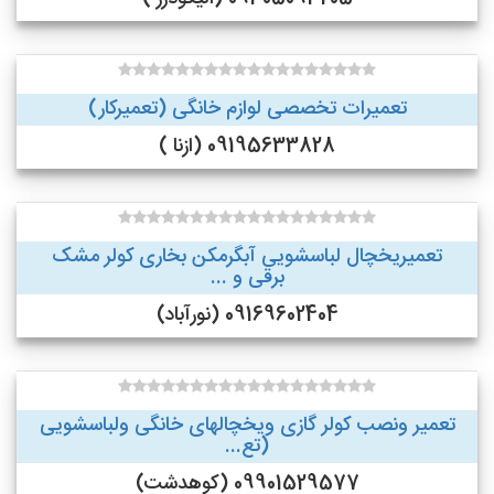
تعمیرات تخصصی لوازم خانگی (تعمیرکار)
09195633828 (ازنا )
تعمیریخچال لباسشویی آبگرمکن بخاری کولر مشک
برقی و ...
09169602404 (نورآباد)
تعمیر ونصب کولر گازی ویخچالهای خانگی ولباسشویی
(تع...
09901529577 (کوهدشت)