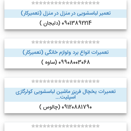
تعمیر لباسشویی در منزل در منزل (تعمیرکار)
09013892214 (دلیجان )
تعمیرات انواع برد ولوازم خانگی (تعمیرکار)
09908003068 (ساوه )
تعمیرات یخچال فریزر ماشین لباسشویی کولرگازی
اسپلیت...
09120881790 (چالوس )