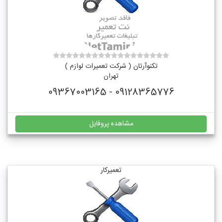
تکنوآرتان ( شرکت تعمیرات لوازم )
تهران
09128365776 - 09367003165
مشاهده پروفایل
تعمیرکار