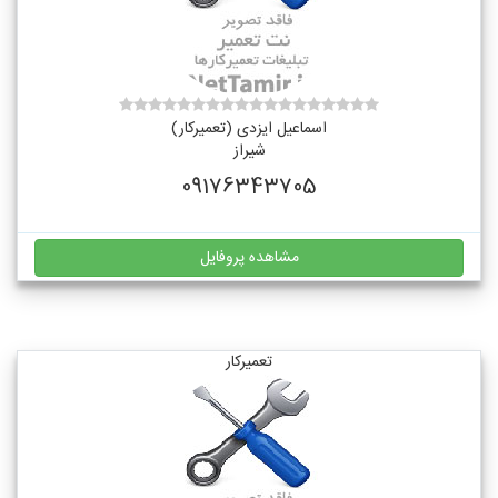
اسماعیل ایزدی (تعمیرکار)
شیراز
09176343705
مشاهده پروفایل
تعمیرکار