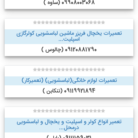
09908003068 (ساوه )
تعمیرات یخچال فریزر ماشین لباسشویی کولرگازی
اسپلیت...
09120881790 (چالوس )
تعمیرات لوازم خانگی(لباسشویی) (تعمیرکار)
09119921894 (تنکابن )
تعمیر انواع کولر و اسپلیت و یخچال و لباسشویی
درمحل...