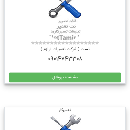
تست ( شرکت تعمیرات لوازم )
09014743308
مشاهده پروفایل
تعمیرکار