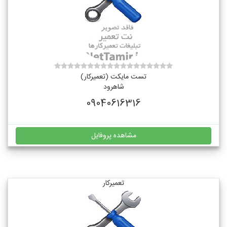
تست مایکت (تعمیرکار)
شاهرود
09040616316
مشاهده پروفایل
تعمیرکار