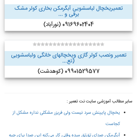
تعمیریخچال لباسشویی آبگرمکن بخاری کولر مشک
برقی و ...
09169602404 (نورآباد)
تعمیر ونصب کولر گازی ویخچالهای خانگی ولباسشویی
(تع...
09901529577 (کوهدشت)
سایر مطالب آموزشی سایت نت تعمیر :
یخچال پایینش سرد نیست ولی فریزر مشکلی نداره مشکل از
کجاست
آبگرمکن صدای تق‌تق میده وقتی کار می‌کنه این صدا برای چیه