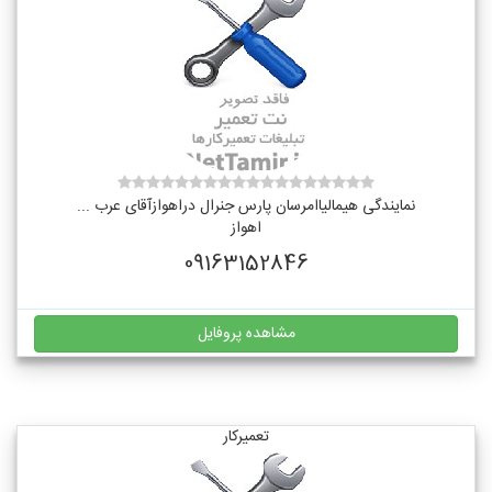
نمایندگی هیمالیاامرسان پارس جنرال دراهوازآقای عرب ...
اهواز
09163152846
مشاهده پروفایل
تعمیرکار