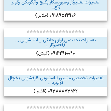
تعمیرات تعمیرکار وسرویسکار پکیج وآبگرمکن وکولر
(تع...
09189523106 (ملایر )
تعمیرات تخصصی لوازم خانگی و لباسشویی ...
(تعمیرکار...
09142910090 (کیش)
تعمیرات تخصصی ماشین لباسشویی ظرفشویی یخچال
کولربرد...
09388873922 (قشم )