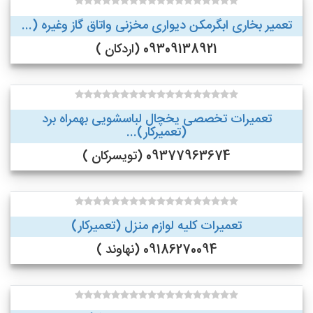
تعمیر بخاری ابگرمکن دیواری مخزنی واتاق گاز وغیره (...
09309138921 (اردکان )
تعمیرات تخصصی یخچال لباسشویی بهمراه برد
(تعمیرکار)...
09377963674 (تویسرکان )
تعمیرات کلیه لوازم منزل (تعمیرکار)
09186270094 (نهاوند )