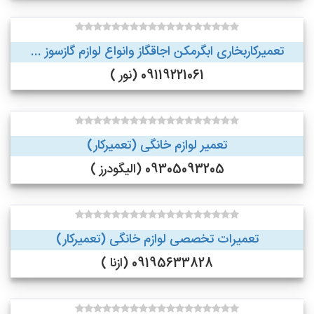
تعمیرکاربخاری ابگرمکن اجاقگاز وانواع لوازم گازسوز ...
09119221061 (نور )
تعمیر لوازم خانگی (تعمیرکار)
09305093205 (الیگودرز )
تعمیرات تخصصی لوازم خانگی (تعمیرکار)
09195633828 (ازنا )