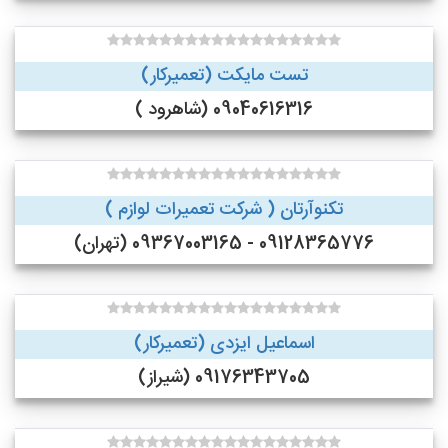
تست مایکت (تعمیرکار)
09040616316 (شاهرود )
تکنوآرتان ( شرکت تعمیرات لوازم )
09128365776 - 09367003165 (تهران)
اسماعیل ایزدی (تعمیرکار)
09176343705 (شیراز)