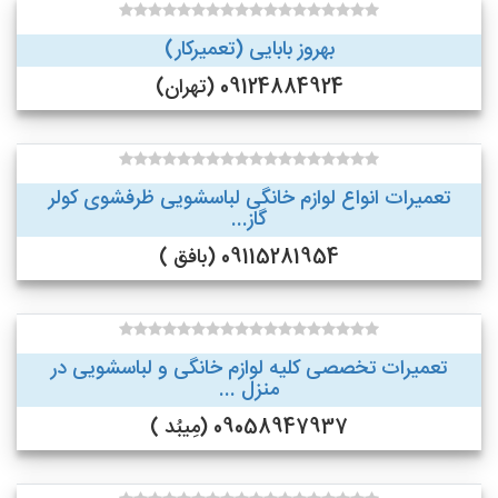
بهروز بابایی (تعمیرکار)
09124884924 (تهران)
تعمیرات انواع لوازم خانگی لباسشویی ظرفشوی کولر
گاز...
09115281954 (بافق )
تعمیرات تخصصی کلیه لوازم خانگی و لباسشویی در
منزل ...
09058947937 (مِیبُد )