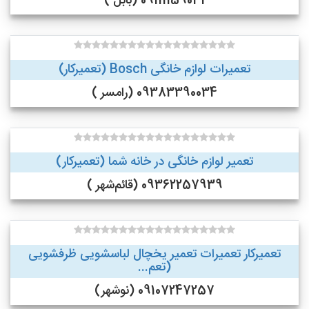
09111159031 (بابل )
تعمیرات لوازم خانگی Bosch (تعمیرکار)
09383390034 (رامسر )
تعمیر لوازم خانگی در خانه شما (تعمیرکار)
09362257939 (قائم‌شهر )
تعمیرکار تعمیرات تعمیر یخچال لباسشویی ظرفشویی
(تعم...
09107247257 (نوشهر)