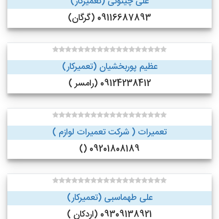
علی چینوئی (تعمیرکار)
09116687893 (گرگان)
عظیم پوربخشیان (تعمیرکار)
09124238412 (رامسر )
تعمیرات ( شرکت تعمیرات لوازم )
09201808189 ()
علی طهماسبی (تعمیرکار)
09309138921 (اردکان )