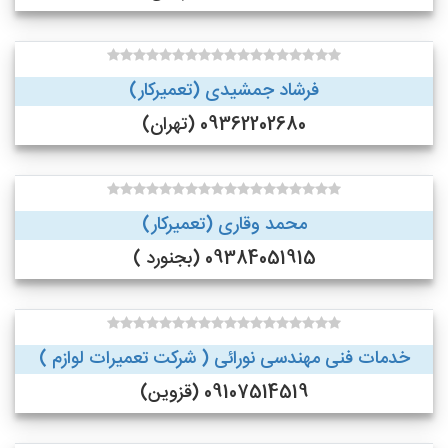
فرشاد جمشیدی (تعمیرکار)
09362202680 (تهران)
محمد وقاری (تعمیرکار)
09384051915 (بجنورد )
خدمات فنی مهندسی نورائی ( شرکت تعمیرات لوازم )
09107514519 (قزوین)