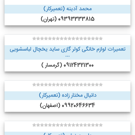
محمد آدینه (تعمیرکار)
09393333815 (تهران)
تعمیرات لوازم خانگی کولر گازی ساید یخچال لباسشویی
...
09124321300 (گرمسار )
دانیال مختار زاده (تعمیرکار)
09920646634 (اصفهان)