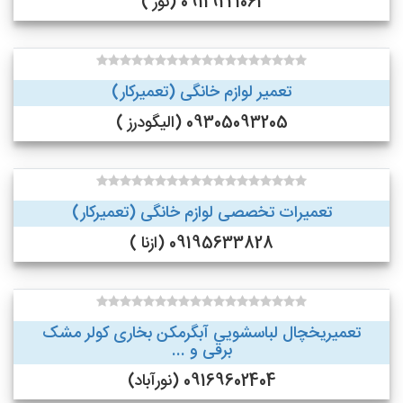
09119221061 (نور )
تعمیر لوازم خانگی (تعمیرکار)
09305093205 (الیگودرز )
تعمیرات تخصصی لوازم خانگی (تعمیرکار)
09195633828 (ازنا )
تعمیریخچال لباسشویی آبگرمکن بخاری کولر مشک
برقی و ...
09169602404 (نورآباد)