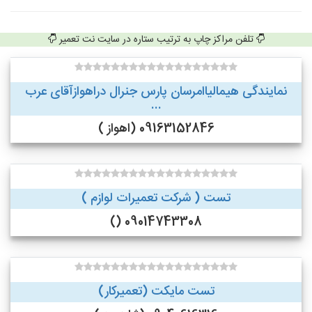
تلفن مراکز چاپ به ترتیب ستاره در سایت نت تعمیر
نمایندگی هیمالیاامرسان پارس جنرال دراهوازآقای عرب
...
09163152846 (اهواز )
تست ( شرکت تعمیرات لوازم )
09014743308 ()
تست مایکت (تعمیرکار)