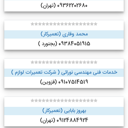
09362202680 (تهران)
محمد وقاری (تعمیرکار)
09384051915 (بجنورد )
خدمات فنی مهندسی نورائی ( شرکت تعمیرات لوازم )
09107514519 (قزوین)
بهروز بابایی (تعمیرکار)
09124884924 (تهران)