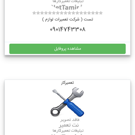
تست ( شرکت تعمیرات لوازم )
09014743308
مشاهده پروفایل
تعمیرکار