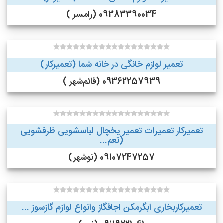
09383390034 (رامسر )
تعمیر لوازم خانگی در خانه شما (تعمیرکار)
09362257939 (قائم‌شهر )
تعمیرکار تعمیرات تعمیر یخچال لباسشویی ظرفشویی
(تعم...
09107247257 (نوشهر)
تعمیرکاربخاری ابگرمکن اجاقگاز وانواع لوازم گازسوز ...