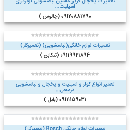
تعمیرات یخچال فریزر ماشین لباسشویی کولرگازی
اسپلیت...
09120881790 (چالوس )
تعمیرات لوازم خانگی(لباسشویی) (تعمیرکار)
09119921894 (تنکابن )
تعمیر انواع کولر و اسپلیت و یخچال و لباسشویی
درمحل...
09111159031 (بابل )
تعمیرات لوازم خانگی Bosch (تعمیرکار)