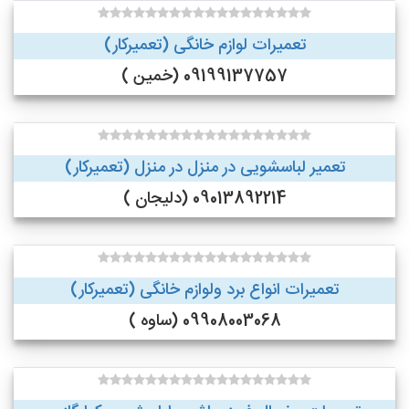
تعمیرات لوازم خانگی (تعمیرکار)
09199137757 (خمین )
تعمیر لباسشویی در منزل در منزل (تعمیرکار)
09013892214 (دلیجان )
تعمیرات انواع برد ولوازم خانگی (تعمیرکار)
09908003068 (ساوه )