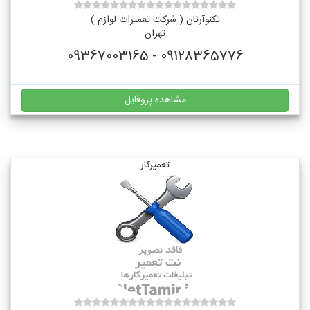
تکنوآرتان ( شرکت تعمیرات لوازم )
تهران
09128365776 - 09367003165
مشاهده پروفایل
تعمیرکار