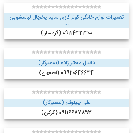
تعمیرات لوازم خانگی کولر گازی ساید یخچال لباسشویی
...
09124321300 (گرمسار )
دانیال مختار زاده (تعمیرکار)
09920646634 (اصفهان)
علی چینوئی (تعمیرکار)
09116687893 (گرگان)