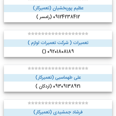
عظیم پوربخشیان (تعمیرکار)
09124238412 (رامسر )
تعمیرات ( شرکت تعمیرات لوازم )
09201808189 ()
علی طهماسبی (تعمیرکار)
09309138921 (اردکان )
فرشاد جمشیدی (تعمیرکار)