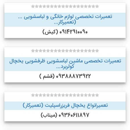
تعمیرات تخصصی لوازم خانگی و لباسشویی ...
(تعمیرکار...
09142910090 (کیش)
تعمیرات تخصصی ماشین لباسشویی ظرفشویی یخچال
کولربرد...
09388873922 (قشم )
تعمیرانواع یخچال فریزراسپلیت (تعمیرکار)
09360611897 (میناب)