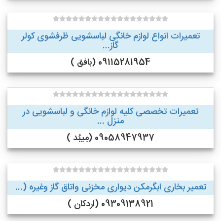
تعمیرات انواع لوازم خانگی لباسشویی ظرفشوی کولر
گاز...
09115281954 (بافق )
تعمیرات تخصصی کلیه لوازم خانگی و لباسشویی در
منزل ...
09058947937 (مِیبُد )
تعمیر بخاری ابگرمکن دیواری مخزنی واتاق گاز وغیره (...
09309138921 (اردکان )