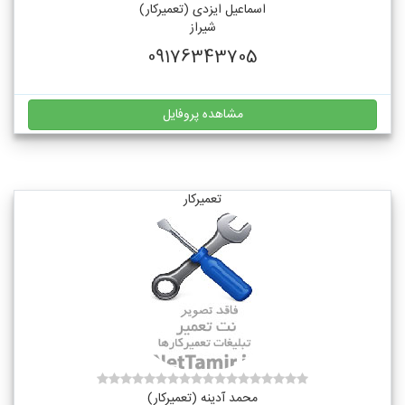
اسماعیل ایزدی (تعمیرکار)
شیراز
09176343705
مشاهده پروفایل
تعمیرکار
محمد آدینه (تعمیرکار)