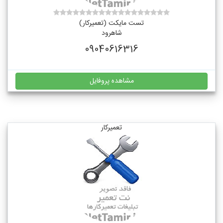
تست مایکت (تعمیرکار)
شاهرود
09040616316
مشاهده پروفایل
تعمیرکار