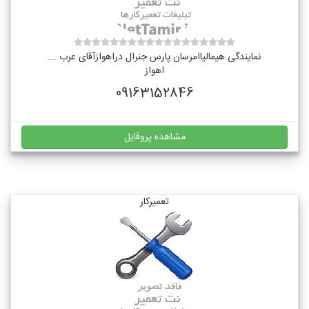
نمایندگی هیمالیاامرسان پارس جنرال دراهوازآقای عرب ...
اهواز
09163152846
مشاهده پروفایل
تعمیرکار