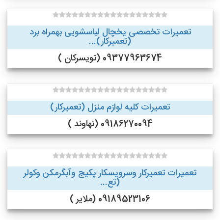
تعمیرات تخصصی یخچال لباسشویی بهمراه برد
(تعمیرکار)...
09377963674 (تویسرکان )
تعمیرات کلیه لوازم منزل (تعمیرکار)
09186270094 (نهاوند )
تعمیرات تعمیرکار وسرویسکار پکیج وآبگرمکن وکولر
(تع...
09189523106 (ملایر )