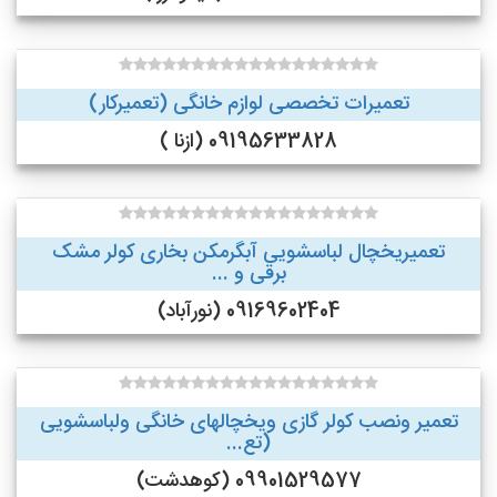
تعمیرات تخصصی لوازم خانگی (تعمیرکار)
09195633828 (ازنا )
تعمیریخچال لباسشویی آبگرمکن بخاری کولر مشک
برقی و ...
09169602404 (نورآباد)
تعمیر ونصب کولر گازی ویخچالهای خانگی ولباسشویی
(تع...
09901529577 (کوهدشت)