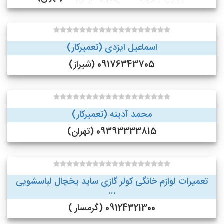
اسماعیل ایزدی (تعمیرکار)
09176343705 (شیراز)
محمد آدینه (تعمیرکار)
09393333815 (تهران)
تعمیرات لوازم خانگی کولر گازی ساید یخچال لباسشویی
...
09124321300 (گرمسار )