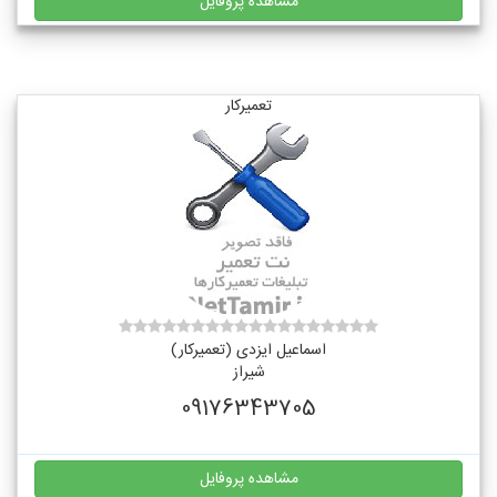
مشاهده پروفایل
تعمیرکار
اسماعیل ایزدی (تعمیرکار)
شیراز
09176343705
مشاهده پروفایل