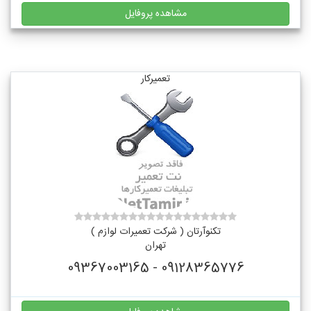
مشاهده پروفایل
تعمیرکار
تکنوآرتان ( شرکت تعمیرات لوازم )
تهران
09128365776 - 09367003165