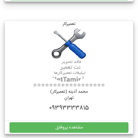
تعمیرکار
محمد آدینه (تعمیرکار)
تهران
09393333815
مشاهده پروفایل