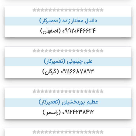
دانیال مختار زاده (تعمیرکار)
09920646634 (اصفهان)
علی چینوئی (تعمیرکار)
09116687893 (گرگان)
عظیم پوربخشیان (تعمیرکار)
09124238412 (رامسر )