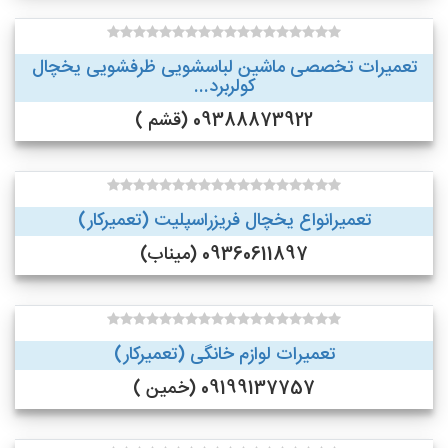
تعمیرات تخصصی ماشین لباسشویی ظرفشویی یخچال
کولربرد...
09388873922 (قشم )
تعمیرانواع یخچال فریزراسپلیت (تعمیرکار)
09360611897 (میناب)
تعمیرات لوازم خانگی (تعمیرکار)
09199137757 (خمین )