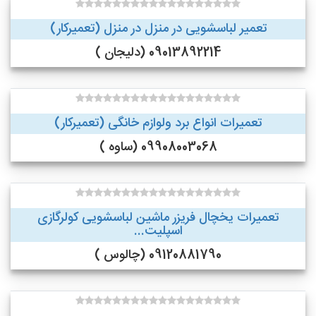
تعمیر لباسشویی در منزل در منزل (تعمیرکار)
09013892214 (دلیجان )
تعمیرات انواع برد ولوازم خانگی (تعمیرکار)
09908003068 (ساوه )
تعمیرات یخچال فریزر ماشین لباسشویی کولرگازی
اسپلیت...
09120881790 (چالوس )