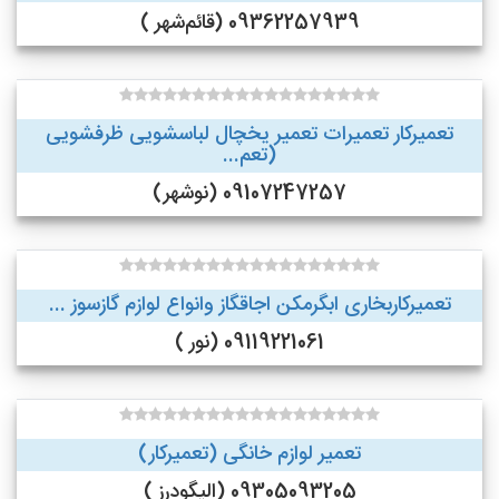
09362257939 (قائم‌شهر )
تعمیرکار تعمیرات تعمیر یخچال لباسشویی ظرفشویی
(تعم...
09107247257 (نوشهر)
تعمیرکاربخاری ابگرمکن اجاقگاز وانواع لوازم گازسوز ...
09119221061 (نور )
تعمیر لوازم خانگی (تعمیرکار)
09305093205 (الیگودرز )