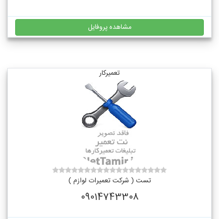
مشاهده پروفایل
تعمیرکار
تست ( شرکت تعمیرات لوازم )
09014743308