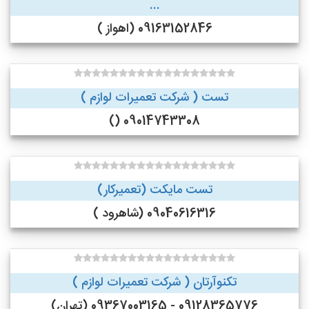
...
09163152846 (اهواز )
تست ( شرکت تعمیرات لوازم )
09014743308 ()
تست مایکت (تعمیرکار)
09040616316 (شاهرود )
تکنوآرتان ( شرکت تعمیرات لوازم )
09128365776 - 09367003165 (تهران)