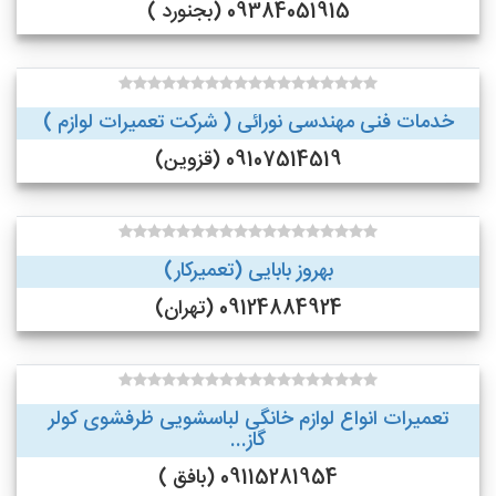
09384051915 (بجنورد )
خدمات فنی مهندسی نورائی ( شرکت تعمیرات لوازم )
09107514519 (قزوین)
بهروز بابایی (تعمیرکار)
09124884924 (تهران)
تعمیرات انواع لوازم خانگی لباسشویی ظرفشوی کولر
گاز...
09115281954 (بافق )