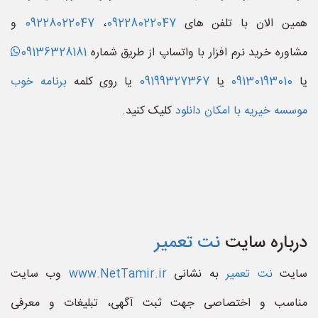
همین الان با تلفن های
09228022047
،
09228022047
و
مشاوره خرید نرم افزار با واتساپ از طریق شماره
09136328181
یا
09130193010
یا
09199327367
یا روی کلمه
برنامه خوب
موسسه خیریه با امکان دانلود
کلیک کنید.
درباره سایت
نت تعمیر
سایت
نت تعمیر
به نشانی
www.NetTamir.ir
وب سایت
مناسب و اختصاصی جهت ثبت آگهی، تبلیغات و معرفی