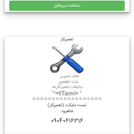
مشاهده پروفایل
تعمیرکار
تست مایکت (تعمیرکار)
شاهرود
09040616316