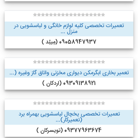
تعمیرات تخصصی کلیه لوازم خانگی و لباسشویی در
منزل ...
09058947937 (مِیبُد )
تعمیر بخاری ابگرمکن دیواری مخزنی واتاق گاز وغیره (...
09309138921 (اردکان )
تعمیرات تخصصی یخچال لباسشویی بهمراه برد
(تعمیرکار)...
09377963674 (تویسرکان )