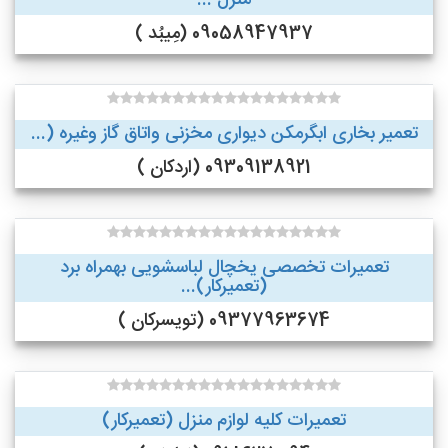
منزل ...
09058947937 (مِیبُد )
تعمیر بخاری ابگرمکن دیواری مخزنی واتاق گاز وغیره (...
09309138921 (اردکان )
تعمیرات تخصصی یخچال لباسشویی بهمراه برد
(تعمیرکار)...
09377963674 (تویسرکان )
تعمیرات کلیه لوازم منزل (تعمیرکار)