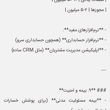
| قطعات یدکی | ۱۰-۵۰ میلیون |
| مجوزها | ۲-۵ میلیون |
- **نرم‌افزارهای مفید**:
- **نرم‌افزار حسابداری** (همچون حسابداری سرو)
- **اپلیکیشن مدیریت مشتریان** (مثل CRM ساده)
---
### **۹. بیمه و امنیت**
- **بیمه مسئولیت مدنی** (برای پوشش خسارات