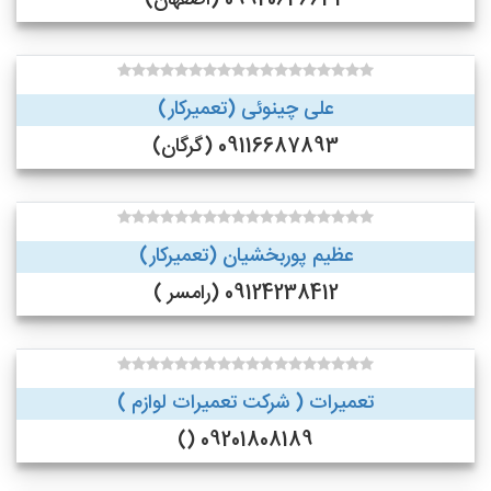
09920646634 (اصفهان)
علی چینوئی (تعمیرکار)
09116687893 (گرگان)
عظیم پوربخشیان (تعمیرکار)
09124238412 (رامسر )
تعمیرات ( شرکت تعمیرات لوازم )
09201808189 ()