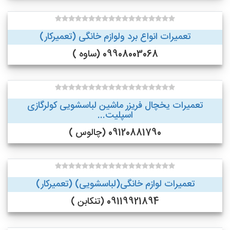
تعمیرات انواع برد ولوازم خانگی (تعمیرکار)
09908003068 (ساوه )
تعمیرات یخچال فریزر ماشین لباسشویی کولرگازی
اسپلیت...
09120881790 (چالوس )
تعمیرات لوازم خانگی(لباسشویی) (تعمیرکار)
09119921894 (تنکابن )