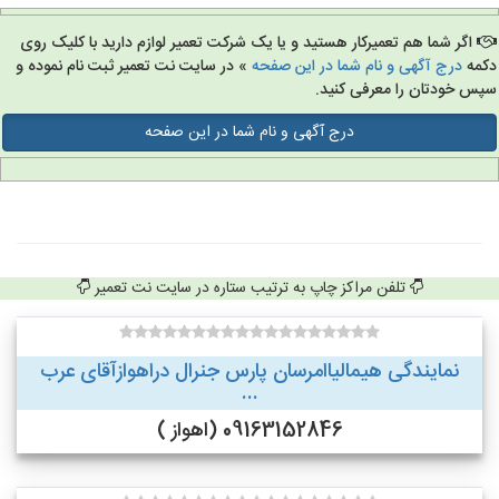
اگر شما هم تعمیرکار هستید و یا یک شرکت تعمیر لوازم دارید با کلیک روی
مه
درج آگهی و نام شما در این صفحه
» در سایت نت تعمیر ثبت نام نموده و
س خودتان را معرفی کنید.
درج آگهی و نام شما در این صفحه
تلفن مراکز چاپ به ترتیب ستاره در سایت نت تعمیر
نمایندگی هیمالیاامرسان پارس جنرال دراهوازآقای عرب
...
09163152846 (اهواز )