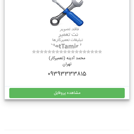
محمد آدینه (تعمیرکار)
تهران
09393333815
مشاهده پروفایل