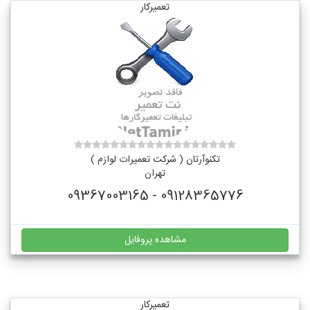
تعمیرکار
تکنوآرتان ( شرکت تعمیرات لوازم )
تهران
09128365776 - 09367003165
مشاهده پروفایل
تعمیرکار