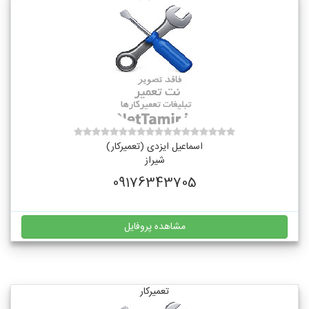
اسماعیل ایزدی (تعمیرکار)
شیراز
09176343705
مشاهده پروفایل
تعمیرکار