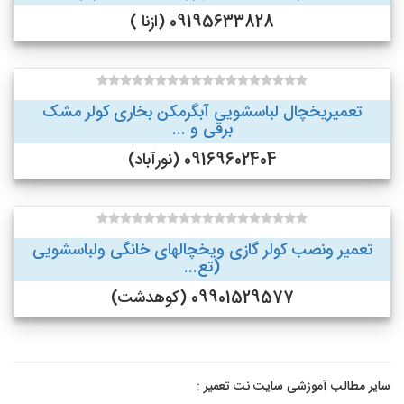
09195633828 (ازنا )
تعمیریخچال لباسشویی آبگرمکن بخاری کولر مشک
برقی و ...
09169602404 (نورآباد)
تعمیر ونصب کولر گازی ویخچالهای خانگی ولباسشویی
(تع...
09901529577 (کوهدشت)
سایر مطالب آموزشی سایت نت تعمیر :