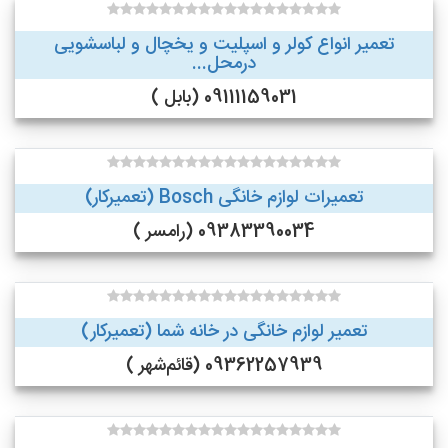
تعمیر انواع کولر و اسپلیت و یخچال و لباسشویی
درمحل...
09111159031 (بابل )
تعمیرات لوازم خانگی Bosch (تعمیرکار)
09383390034 (رامسر )
تعمیر لوازم خانگی در خانه شما (تعمیرکار)
09362257939 (قائم‌شهر )