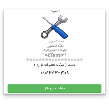
تعمیرکار
تست ( شرکت تعمیرات لوازم )
09014743308
مشاهده پروفایل