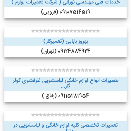
خدمات فنی مهندسی نورائی ( شرکت تعمیرات لوازم )
09107514519 (قزوین)
بهروز بابایی (تعمیرکار)
09124884924 (تهران)
تعمیرات انواع لوازم خانگی لباسشویی ظرفشوی کولر
گاز...
09115281954 (بافق )
تعمیرات تخصصی کلیه لوازم خانگی و لباسشویی در