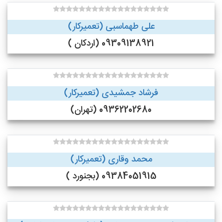
علی طهماسبی (تعمیرکار)
09309138921 (اردکان )
فرشاد جمشیدی (تعمیرکار)
09362202680 (تهران)
محمد وقاری (تعمیرکار)
09384051915 (بجنورد )