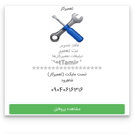
تعمیرکار
تست مایکت (تعمیرکار)
شاهرود
09040616316
مشاهده پروفایل