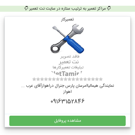
مراکز تعمیر به ترتیب ستاره در سایت نت تعمیر
تعمیرکار
نمایندگی هیمالیاامرسان پارس جنرال دراهوازآقای عرب ...
اهواز
09163152846
مشاهده پروفایل