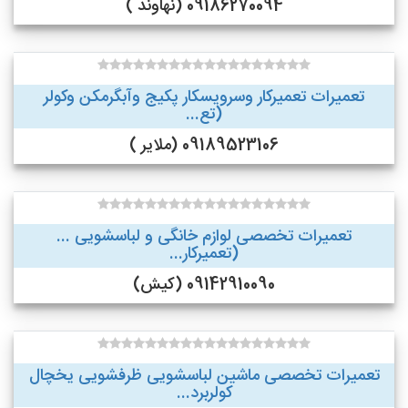
09186270094 (نهاوند )
تعمیرات تعمیرکار وسرویسکار پکیج وآبگرمکن وکولر
(تع...
09189523106 (ملایر )
تعمیرات تخصصی لوازم خانگی و لباسشویی ...
(تعمیرکار...
09142910090 (کیش)
تعمیرات تخصصی ماشین لباسشویی ظرفشویی یخچال
کولربرد...