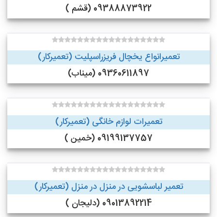
09388873922 (قشم )
تعمیرانواع یخچال فریزراسپلیت (تعمیرکار)
09360611897 (میناب)
تعمیرات لوازم خانگی (تعمیرکار)
09199137757 (خمین )
تعمیر لباسشویی در منزل در منزل (تعمیرکار)
09013892214 (دلیجان )