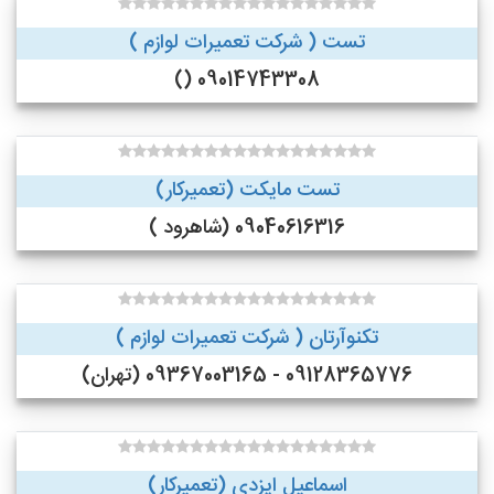
تست ( شرکت تعمیرات لوازم )
09014743308 ()
تست مایکت (تعمیرکار)
09040616316 (شاهرود )
تکنوآرتان ( شرکت تعمیرات لوازم )
09128365776 - 09367003165 (تهران)
اسماعیل ایزدی (تعمیرکار)