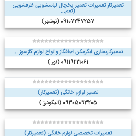
تعمیرکار تعمیرات تعمیر یخچال لباسشویی ظرفشویی
(تعم...
09107247257 (نوشهر)
تعمیرکاربخاری ابگرمکن اجاقگاز وانواع لوازم گازسوز ...
09119221061 (نور )
تعمیر لوازم خانگی (تعمیرکار)
09305093205 (الیگودرز )
تعمیرات تخصصی لوازم خانگی (تعمیرکار)