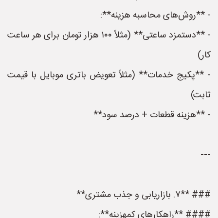
- **روش‌های محاسبه هزینه**:
- **دستمزد ساعتی** (مثلاً ۱۰۰ هزار تومان برای هر ساعت
کار)
- **پکیج خدمات** (مثلاً تعویض باتری موبایل با قیمت
ثابت)
- **هزینه قطعات + درصد سود**
---
### **۷. بازاریابی و جذب مشتری**
#### **راهکارهای کمهزینه**: