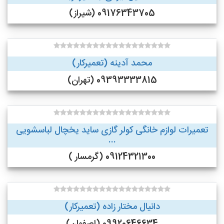
09176343705 (شیراز)
محمد آدینه (تعمیرکار)
09393333815 (تهران)
تعمیرات لوازم خانگی کولر گازی ساید یخچال لباسشویی
...
09124321300 (گرمسار )
دانیال مختار زاده (تعمیرکار)