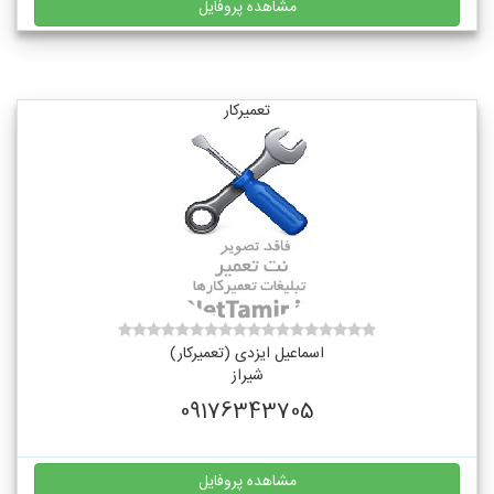
مشاهده پروفایل
تعمیرکار
اسماعیل ایزدی (تعمیرکار)
شیراز
09176343705
مشاهده پروفایل