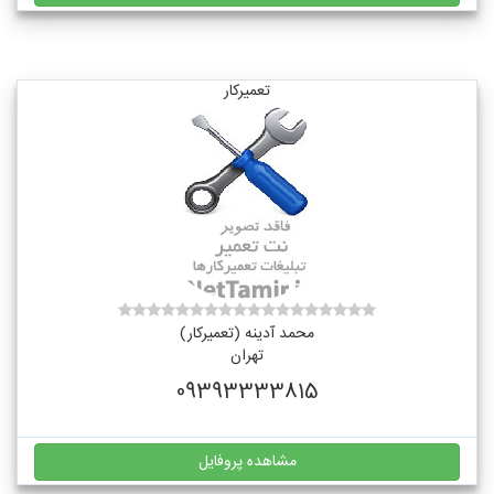
تعمیرکار
محمد آدینه (تعمیرکار)
تهران
09393333815
مشاهده پروفایل