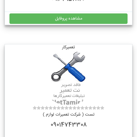
مشاهده پروفایل
تعمیرکار
تست ( شرکت تعمیرات لوازم )
09014743308