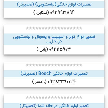
تعمیرات لوازم خانگی(لباسشویی) (تعمیرکار)
09119921894 (تنکابن )
تعمیر انواع کولر و اسپلیت و یخچال و لباسشویی
درمحل...
09111159031 (بابل )
تعمیرات لوازم خانگی Bosch (تعمیرکار)
09383390034 (رامسر )
تعمیر لوازم خانگی در خانه شما (تعمیرکار)