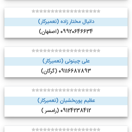
دانیال مختار زاده (تعمیرکار)
09920646634 (اصفهان)
علی چینوئی (تعمیرکار)
09116687893 (گرگان)
عظیم پوربخشیان (تعمیرکار)
09124238412 (رامسر )