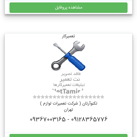
مشاهده پروفایل
تعمیرکار
تکنوآرتان ( شرکت تعمیرات لوازم )
تهران
09128365776 - 09367003165