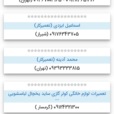
09128365776 - 09367003165 (تهران)
اسماعیل ایزدی (تعمیرکار)
09176343705 (شیراز)
محمد آدینه (تعمیرکار)
09393333815 (تهران)
تعمیرات لوازم خانگی کولر گازی ساید یخچال لباسشویی
...
09124321300 (گرمسار )