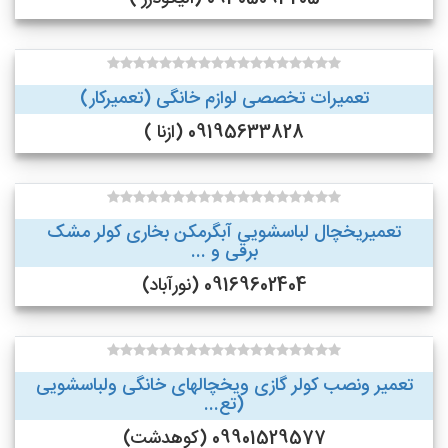
تعمیرات تخصصی لوازم خانگی (تعمیرکار)
09195633828 (ازنا )
تعمیریخچال لباسشویی آبگرمکن بخاری کولر مشک
برقی و ...
09169602404 (نورآباد)
تعمیر ونصب کولر گازی ویخچالهای خانگی ولباسشویی
(تع...
09901529577 (کوهدشت)