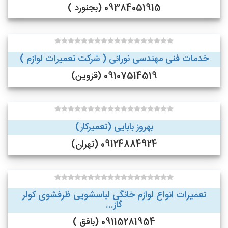
09384051915 (بجنورد )
خدمات فنی مهندسی نورائی ( شرکت تعمیرات لوازم )
09107514519 (قزوین)
بهروز بابایی (تعمیرکار)
09124884924 (تهران)
تعمیرات انواع لوازم خانگی لباسشویی ظرفشوی کولر
گاز...
09115281954 (بافق )