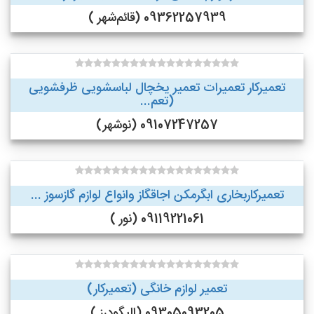
09362257939 (قائم‌شهر )
تعمیرکار تعمیرات تعمیر یخچال لباسشویی ظرفشویی
(تعم...
09107247257 (نوشهر)
تعمیرکاربخاری ابگرمکن اجاقگاز وانواع لوازم گازسوز ...
09119221061 (نور )
تعمیر لوازم خانگی (تعمیرکار)
09305093205 (الیگودرز )