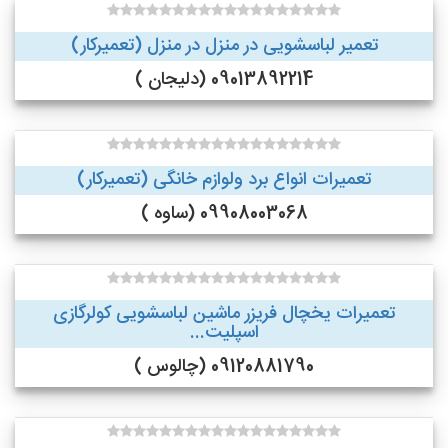
تعمیر لباسشویی در منزل در منزل (تعمیرکار)
09013892214 (دلیجان )
تعمیرات انواع برد ولوازم خانگی (تعمیرکار)
09908003068 (ساوه )
تعمیرات یخچال فریزر ماشین لباسشویی کولرگازی
اسپلیت...
09120881790 (چالوس )