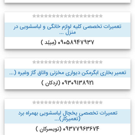
تعمیرات تخصصی کلیه لوازم خانگی و لباسشویی در
منزل ...
09058947937 (مِیبُد )
تعمیر بخاری ابگرمکن دیواری مخزنی واتاق گاز وغیره (...
09309138921 (اردکان )
تعمیرات تخصصی یخچال لباسشویی بهمراه برد
(تعمیرکار)...
09377963674 (تویسرکان )