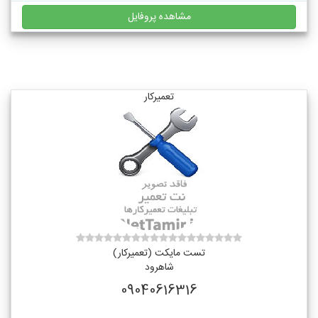
مشاهده پروفایل
تعمیرکار
تست مایکت (تعمیرکار)
شاهرود
09040616316