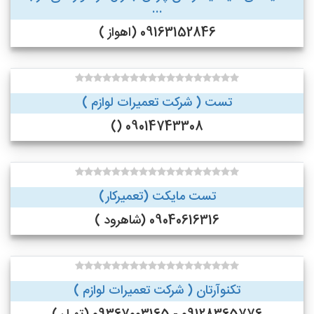
...
09163152846 (اهواز )
تست ( شرکت تعمیرات لوازم )
09014743308 ()
تست مایکت (تعمیرکار)
09040616316 (شاهرود )
تکنوآرتان ( شرکت تعمیرات لوازم )