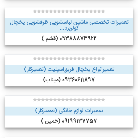
تعمیرات تخصصی ماشین لباسشویی ظرفشویی یخچال
کولربرد...
09388873922 (قشم )
تعمیرانواع یخچال فریزراسپلیت (تعمیرکار)
09360611897 (میناب)
تعمیرات لوازم خانگی (تعمیرکار)
09199137757 (خمین )