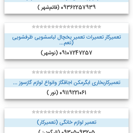
09362257939 (قائم‌شهر )
تعمیرکار تعمیرات تعمیر یخچال لباسشویی ظرفشویی
(تعم...
09107247257 (نوشهر)
تعمیرکاربخاری ابگرمکن اجاقگاز وانواع لوازم گازسوز ...
09119221061 (نور )
تعمیر لوازم خانگی (تعمیرکار)
09305093205 (الیگودرز )