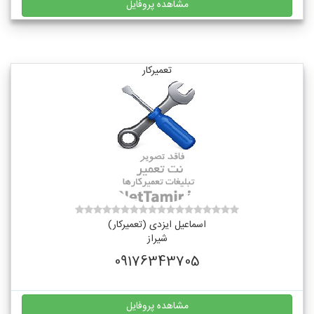
مشاهده پروفایل
تعمیرکار
اسماعیل ایزدی (تعمیرکار)
شیراز
09176343705
مشاهده پروفایل