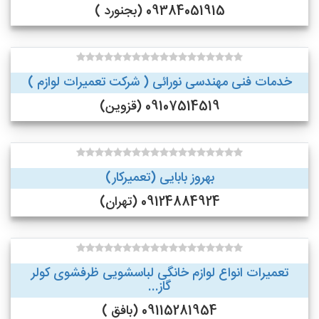
09384051915 (بجنورد )
خدمات فنی مهندسی نورائی ( شرکت تعمیرات لوازم )
09107514519 (قزوین)
بهروز بابایی (تعمیرکار)
09124884924 (تهران)
تعمیرات انواع لوازم خانگی لباسشویی ظرفشوی کولر
گاز...
09115281954 (بافق )