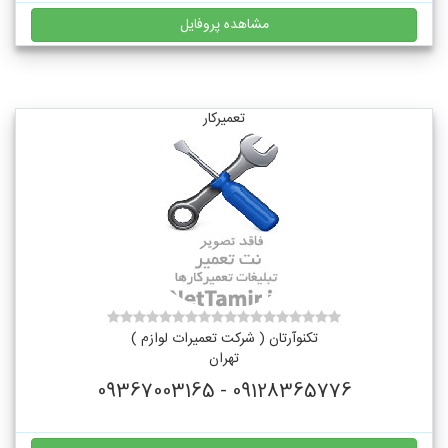
مشاهده پروفایل
تعمیرکار
تکنوآرتان ( شرکت تعمیرات لوازم )
تهران
09128365776 - 09367003165