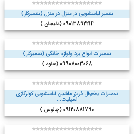
تعمیر لباسشویی در منزل در منزل (تعمیرکار)
09013892214 (دلیجان )
تعمیرات انواع برد ولوازم خانگی (تعمیرکار)
09908003068 (ساوه )
تعمیرات یخچال فریزر ماشین لباسشویی کولرگازی
اسپلیت...
09120881790 (چالوس )