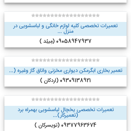
تعمیرات تخصصی کلیه لوازم خانگی و لباسشویی در
منزل ...
09058947937 (مِیبُد )
تعمیر بخاری ابگرمکن دیواری مخزنی واتاق گاز وغیره (...
09309138921 (اردکان )
تعمیرات تخصصی یخچال لباسشویی بهمراه برد
(تعمیرکار)...
09377963674 (تویسرکان )