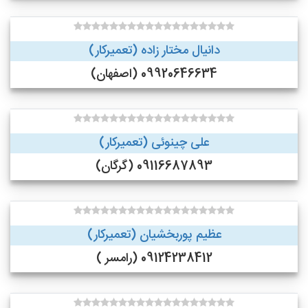
دانیال مختار زاده (تعمیرکار)
09920646634 (اصفهان)
علی چینوئی (تعمیرکار)
09116687893 (گرگان)
عظیم پوربخشیان (تعمیرکار)
09124238412 (رامسر )