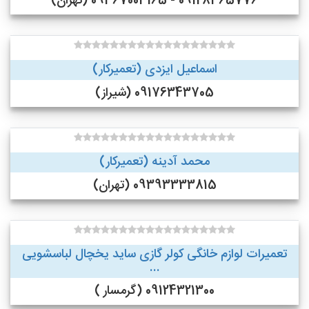
09128365776 - 09367003165 (تهران)
اسماعیل ایزدی (تعمیرکار)
09176343705 (شیراز)
محمد آدینه (تعمیرکار)
09393333815 (تهران)
تعمیرات لوازم خانگی کولر گازی ساید یخچال لباسشویی
...
09124321300 (گرمسار )