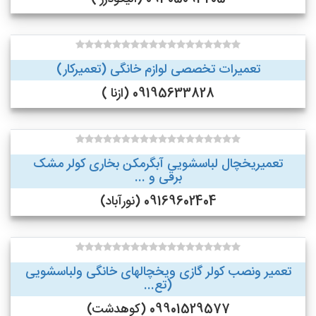
تعمیرات تخصصی لوازم خانگی (تعمیرکار)
09195633828 (ازنا )
تعمیریخچال لباسشویی آبگرمکن بخاری کولر مشک
برقی و ...
09169602404 (نورآباد)
تعمیر ونصب کولر گازی ویخچالهای خانگی ولباسشویی
(تع...
09901529577 (کوهدشت)