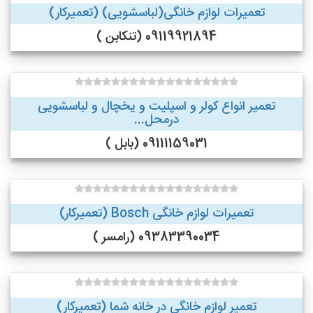
تعمیرات لوازم خانگی(لباسشویی) (تعمیرکار)
09119921894 (تنکابن )
تعمیر انواع کولر و اسپلیت و یخچال و لباسشویی
درمحل...
09111159031 (بابل )
تعمیرات لوازم خانگی Bosch (تعمیرکار)
09383390034 (رامسر )
تعمیر لوازم خانگی در خانه شما (تعمیرکار)