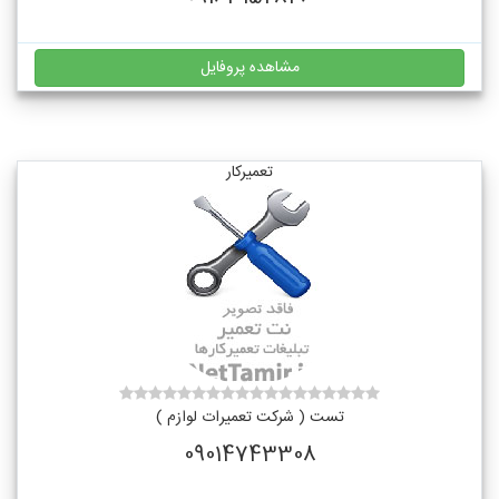
مشاهده پروفایل
تعمیرکار
تست ( شرکت تعمیرات لوازم )
09014743308