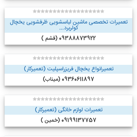
تعمیرات تخصصی ماشین لباسشویی ظرفشویی یخچال
کولربرد...
09388873922 (قشم )
تعمیرانواع یخچال فریزراسپلیت (تعمیرکار)
09360611897 (میناب)
تعمیرات لوازم خانگی (تعمیرکار)
09199137757 (خمین )