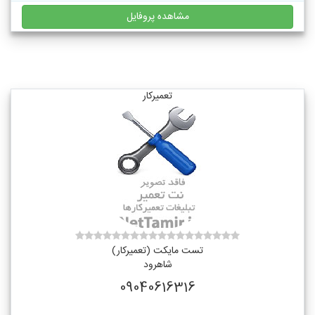
مشاهده پروفایل
تعمیرکار
تست مایکت (تعمیرکار)
شاهرود
09040616316