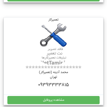
تعمیرکار
محمد آدینه (تعمیرکار)
تهران
09393333815
مشاهده پروفایل