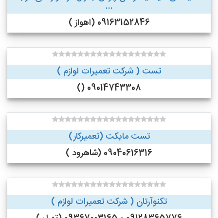
...
09163152846 (اهواز )
تست ( شرکت تعمیرات لوازم )
09014743308 ()
تست مایکت (تعمیرکار)
09040616316 (شاهرود )
تکنوآرتان ( شرکت تعمیرات لوازم )