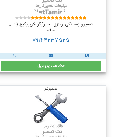
تعمیر‌لوازم‌‌خانگی‌در‌منزل‌ تعمیر‌آبگرمکن‌وپکیج (ت...
میانه
09144237525
مشاهده پروفایل
تعمیرکار