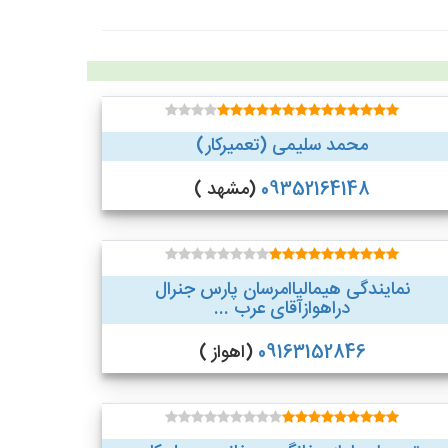
محمد سلیمی (تعمیرکار)
09352164148
(مشهد )
نمایندگی هیمالیاامرسان پارس جنرال
دراهوازآقای عرب ...
09163152846
(اهواز )