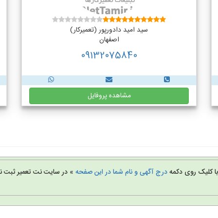
سید امید دادورپور (تعمیرکار)
اصفهان
09132075840
مشاهده پروفایل
 با کلیک روی دکمه
درج آگهی و نام شما در این صفحه
» در سایت نت تعمیر ثبت نا