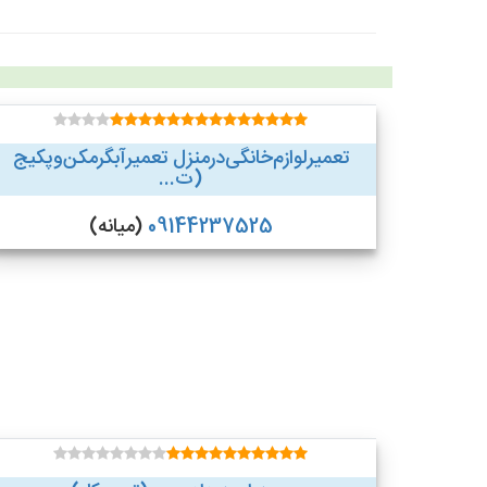
تعمیر‌لوازم‌‌خانگی‌در‌منزل‌ تعمیر‌آبگرمکن‌وپکیج
(ت...
09144237525
(میانه)