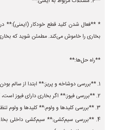
**4. مشکلات مربوط به ایمنی:**
* **فعال شدن کلید قطع خودکار (ایمنی):** در
بخاری را خاموش می‌کند. مطمئن شوید که بخاری 
**راه حل‌ها:**
1. **بررسی دوشاخه و پریز:** ابتدا از سالم بودن دوشاخه و پریز اطمینان حاصل کنید.
2. **بررسی فیوز:** اگر بخاری دارای فیوز است، آن را بررسی کنید و در صورت سوختن، آن را تعویض کنید.
3. **بررسی کلیدها و ولوم:** کلیدها و ولوم تنظیم حرارت را چند بار خاموش و روشن کنید تا مطمئن شوید که به درستی کار می‌کنند.
4. **بررسی سیم‌کشی:** سیم‌کشی داخلی بخا