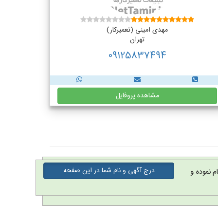
مهدی امینی (تعمیرکار)
تهران
09125837494
مشاهده پروفایل
درج آگهی و نام شما در این صفحه
م نموده و