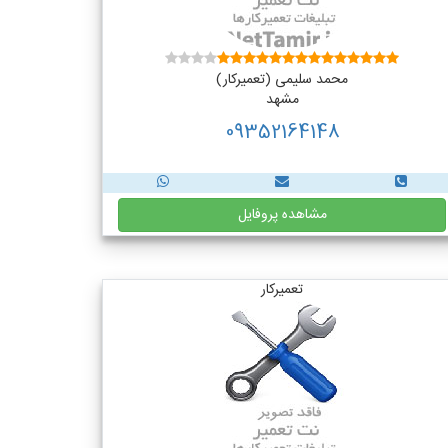
محمد سلیمی (تعمیرکار)
مشهد
09352164148
مشاهده پروفایل
تعمیرکار