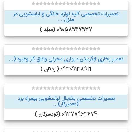
تعمیرات تخصصی کلیه لوازم خانگی و لباسشویی در
منزل ...
09058947937 (مِیبُد )
تعمیر بخاری ابگرمکن دیواری مخزنی واتاق گاز وغیره (...
09309138921 (اردکان )
تعمیرات تخصصی یخچال لباسشویی بهمراه برد
(تعمیرکار)...
09377963674 (تویسرکان )