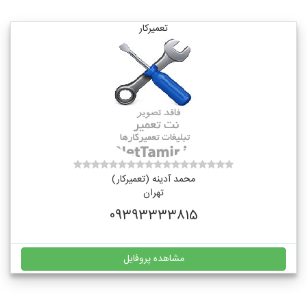
تعمیرکار
محمد آدینه (تعمیرکار)
تهران
09393333815
مشاهده پروفایل