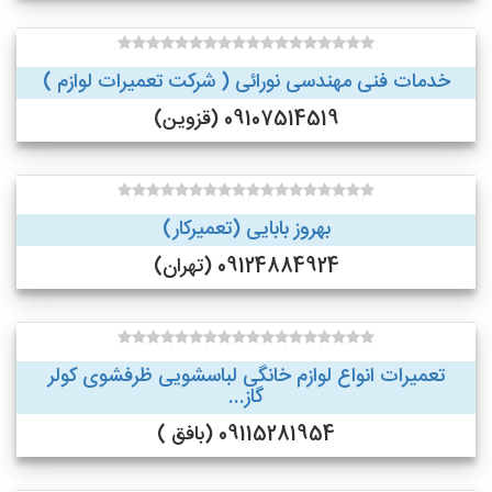
خدمات فنی مهندسی نورائی ( شرکت تعمیرات لوازم )
09107514519 (قزوین)
بهروز بابایی (تعمیرکار)
09124884924 (تهران)
تعمیرات انواع لوازم خانگی لباسشویی ظرفشوی کولر
گاز...
09115281954 (بافق )