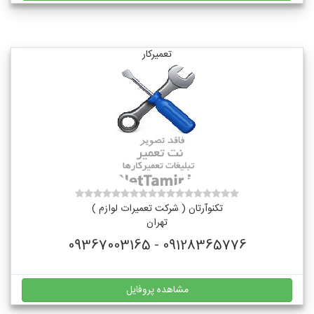
تعمیرکار
تکنوآرتان ( شرکت تعمیرات لوازم )
تهران
09128365776 - 09367003165
مشاهده پروفایل