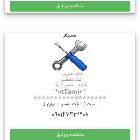
مشاهده پروفایل
تعمیرکار
تست ( شرکت تعمیرات لوازم )
09014743308
مشاهده پروفایل