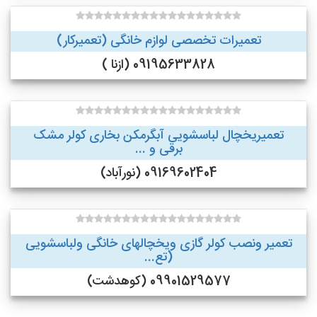
تعمیرات تخصصی لوازم خانگی (تعمیرکار)
09195633828 (ازنا )
تعمیریخچال لباسشویی آبگرمکن بخاری کولر مشک
برقی و ...
09169602404 (نورآباد)
تعمیر ونصب کولر گازی ویخچالهای خانگی ولباسشویی
(تع...
09901529577 (کوهدشت)