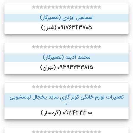
اسماعیل ایزدی (تعمیرکار)
09176343705 (شیراز)
محمد آدینه (تعمیرکار)
09393333815 (تهران)
تعمیرات لوازم خانگی کولر گازی ساید یخچال لباسشویی
...
09124321300 (گرمسار )