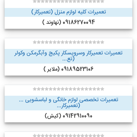
تعمیرات کلیه لوازم منزل (تعمیرکار)
09186270094 (نهاوند )
تعمیرات تعمیرکار وسرویسکار پکیج وآبگرمکن وکولر
(تع...
09189523106 (ملایر )
تعمیرات تخصصی لوازم خانگی و لباسشویی ...
(تعمیرکار...
09142910090 (کیش)