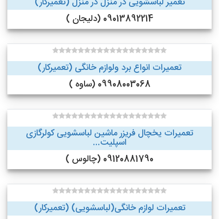
تعمیر لباسشویی در منزل در منزل (تعمیرکار)
09013892214 (دلیجان )
تعمیرات انواع برد ولوازم خانگی (تعمیرکار)
09908003068 (ساوه )
تعمیرات یخچال فریزر ماشین لباسشویی کولرگازی
اسپلیت...
09120881790 (چالوس )
تعمیرات لوازم خانگی(لباسشویی) (تعمیرکار)