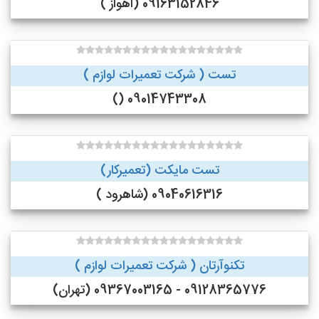
09163152846 (اهواز )
تست ( شرکت تعمیرات لوازم )
09014743308 ()
تست مایکت (تعمیرکار)
09040616316 (شاهرود )
تکنوآرتان ( شرکت تعمیرات لوازم )
09128365776 - 09367003165 (تهران)