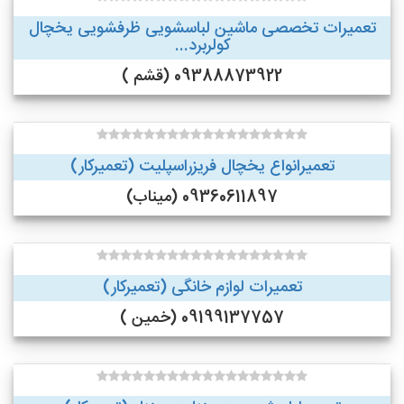
تعمیرات تخصصی ماشین لباسشویی ظرفشویی یخچال
کولربرد...
09388873922 (قشم )
تعمیرانواع یخچال فریزراسپلیت (تعمیرکار)
09360611897 (میناب)
تعمیرات لوازم خانگی (تعمیرکار)
09199137757 (خمین )