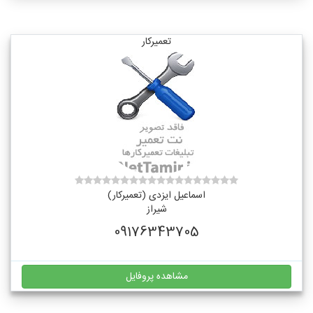
تعمیرکار
اسماعیل ایزدی (تعمیرکار)
شیراز
09176343705
مشاهده پروفایل