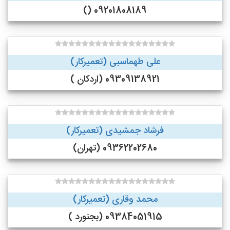
09201808189 ()
علی طهماسبی (تعمیرکار)
09309138921 (اردکان )
فرشاد جمشیدی (تعمیرکار)
09362202680 (تهران)
محمد وقاری (تعمیرکار)
09384051915 (بجنورد )