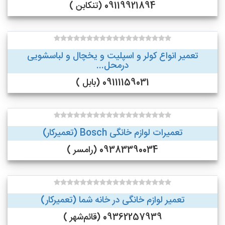
09119921894 (تنکابن )
تعمیر انواع کولر و اسپلیت و یخچال و لباسشویی
درمحل...
09111159031 (بابل )
تعمیرات لوازم خانگی Bosch (تعمیرکار)
09383390034 (رامسر )
تعمیر لوازم خانگی در خانه شما (تعمیرکار)
09362257939 (قائم‌شهر )