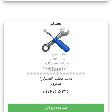
تعمیرکار
تست مایکت (تعمیرکار)
شاهرود
09040616316
مشاهده پروفایل