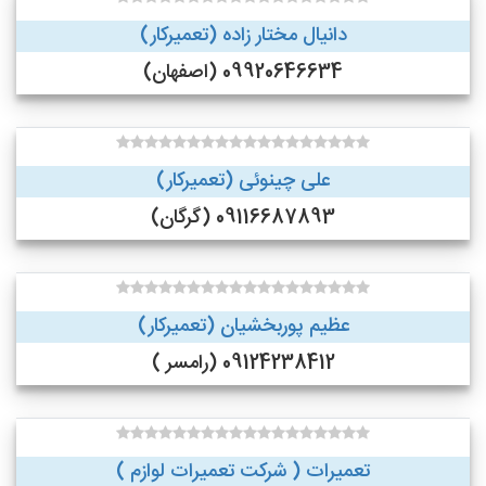
دانیال مختار زاده (تعمیرکار)
09920646634 (اصفهان)
علی چینوئی (تعمیرکار)
09116687893 (گرگان)
عظیم پوربخشیان (تعمیرکار)
09124238412 (رامسر )
تعمیرات ( شرکت تعمیرات لوازم )