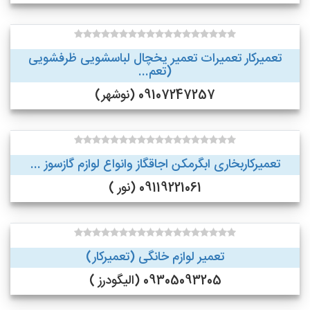
تعمیرکار تعمیرات تعمیر یخچال لباسشویی ظرفشویی
(تعم...
09107247257 (نوشهر)
تعمیرکاربخاری ابگرمکن اجاقگاز وانواع لوازم گازسوز ...
09119221061 (نور )
تعمیر لوازم خانگی (تعمیرکار)
09305093205 (الیگودرز )