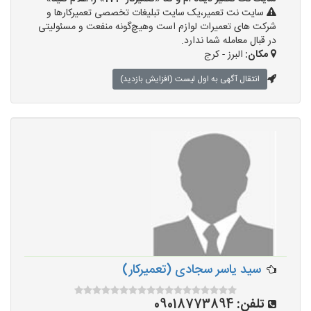
سایت نت تعمیر،یک سایت تبلیغات تخصصی تعمیرکارها و
شرکت های تعمیرات لوازم است وهیچ‌گونه منفعت و مسئولیتی
در قبال معامله شما ندارد.
مکان:
البرز - کرج
انتقال آگهی به اول لیست (افزایش بازدید)
سید یاسر سجادی (تعمیرکار)
تلفن:
09018773894