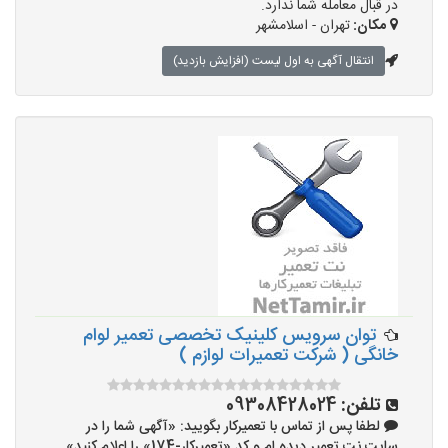
در قبال معامله شما ندارد.
مکان:
تهران - اسلامشهر
انتقال آگهی به اول لیست (افزایش بازدید)
توان سرویس کلینیک تخصصی تعمیر لوام
خانگی ( شرکت تعمیرات لوازم )
تلفن:
09308428024
لطفا پس از تماس با تعمیرکار بگویید: «آگهی شما را در
سایت نت تعمیر دیده ام و کد «تعمیرکار-174» را اعلام کنید»