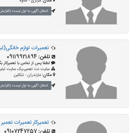
مکان:
مرکزی - ساوه
انتقال آگهی به اول لیست (افزایش 
تعمیرات لوازم خانگی(لب
تلفن:
09119921894
لطفا پس از تماس با تعمیرکار بگویید: 
سایت نت تعمیر،یک سایت تبلیغا
مکان:
مازندران - تنکابن
انتقال آگهی به اول لیست (افزایش 
تعمیرکار تعمیرات تعمی
تلفن:
09107247257